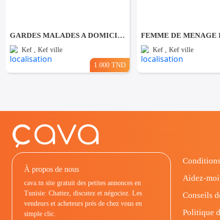
GARDES MALADES A DOMICILE AU KEF
Kef , Kef ville
Kef , Kef ville
1.000 TND
Conditions
À propos de nous
Aidez-moi
cava.tn site gratuit des petites annonces en
Tunisie: Chattez, discutez et négociez. Les
Conseils d
vendeurs et acheteurs prés de chez vous en
Politique d
simple clic.