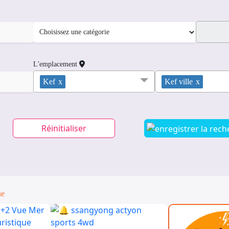
L'emplacement
Kef
x
Kef ville
x
Réinitialiser
ne