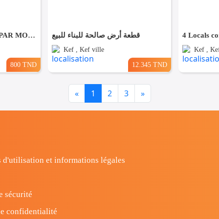
FEMME DE MENAGE PAR MOIS A LE KEF
قطعة أرض صالحة للبناء للبيع
4 Locals c
Kef , Kef ville
Kef , Kef
800 TND
12.345 TND
Previous
Next
«
1
2
3
»
 d'utilisation et informations légales
e sécurité
e confidentialité