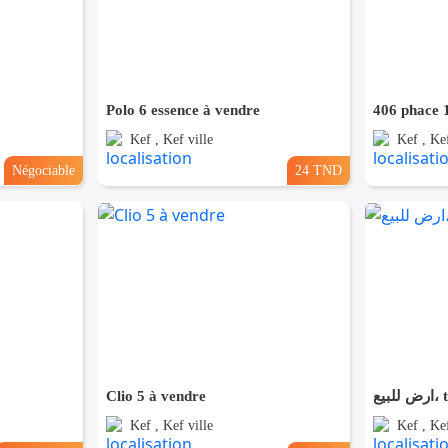
Polo 6 essence à vendre
406 phace 1
Kef , Kef ville
Kef , Kef
Négociable
24 TND
Clio 5 à vendre
بيع
Kef , Kef ville
Kef , Kef