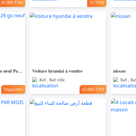
26.000 TND
52 TND
avendre iphone 14 128 go neuf Paquet fermé
Voiture hyundai à vendre
nissan
Kef , Kef ville
Kef , Kef
Négociable
42.000 TND