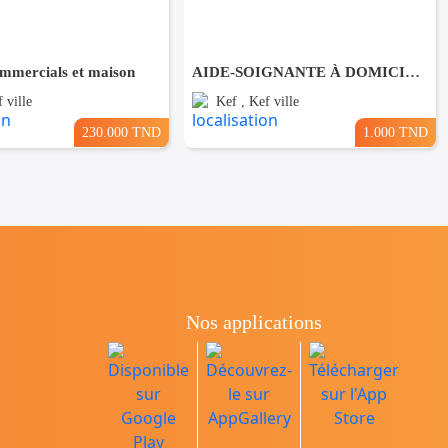
ommercials et maison
AIDE-SOIGNANTE À DOMICILE A LE KEF
 ville
Kef , Kef ville
230.000 TND
1.000 TND
Nos applications