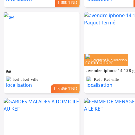
1.000 TND
Paiement à la livraison
بيع
Kef , Kef ville
Kef , Kef ville
123.456 TND