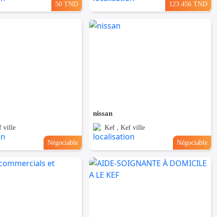
50 TND
123.456 TND
nissan
 ville
Kef , Kef ville
Négociable
Négociable