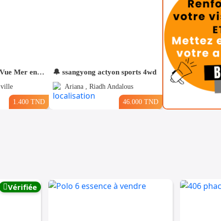
Pour Vacance s+2 Vue Mer en plein Zone Touristique Mahdia
🔔 ssangyong actyon sports 4wd
ville
Ariana , Riadh Andalous
1.400 TND
46.000 TND
Vérifiée