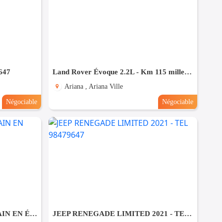
647
Land Rover Évoque 2.2L - Km 115 mille - Tel 98479647
Ariana , Ariana Ville
Négociable
Négociable
CITROËN C 3 PREMIÈRE MAIN EN ÉTAT NEUF
JEEP RENEGADE LIMITED 2021 - TEL 98479647