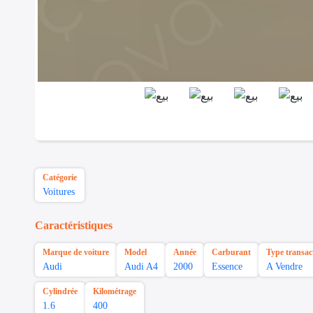
Catégorie
Voitures
Caractéristiques
Marque de voiture
Model
Année
Carburant
Type transac
Audi
Audi A4
2000
Essence
A Vendre
Cylindrée
Kilométrage
1.6
400