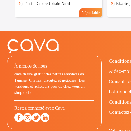
Tunis , Centre Urbain Nord
Bizerte 
Négociable
Conditions
À propos de nous
Aidez-moi
cava.tn site gratuit des petites annonces en
Tunisie: Chattez, discutez et négociez. Les
Conseils d
vendeurs et acheteurs prés de chez vous en
Politique d
simple clic.
Conditions
Restez connecté avec Cava
Contactez
Voitures ne