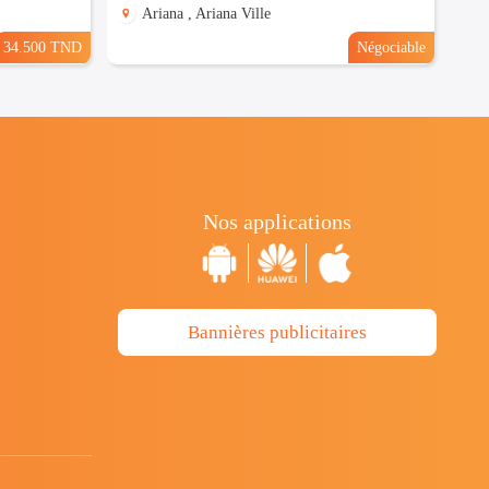
Ariana , Ariana Ville
34.500 TND
Négociable
Nos applications
Bannières publicitaires