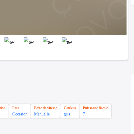
tion
Etat
Boîte de vitesse
Couleur
Puissance fiscale
Occasion
Manuelle
gris
7