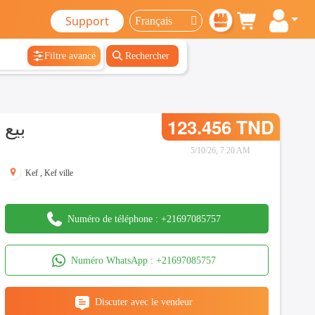
Support
Filtre avancé
Rechercher
بيع
123.456 TND
5/10/26, 7:20 AM
Kef
,
Kef ville
Numéro de téléphone :
+21697085757
Numéro WhatsApp :
+21697085757
Discuter avec le vendeur