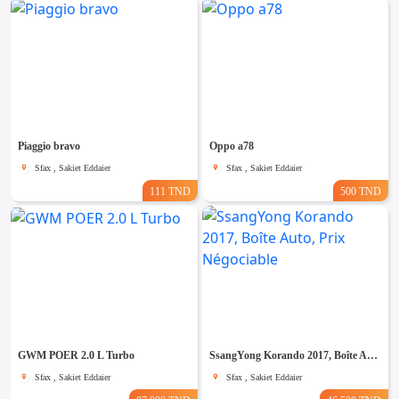
Piaggio bravo
Oppo a78
Sfax , Sakiet Eddaier
Sfax , Sakiet Eddaier
111 TND
500 TND
GWM POER 2.0 L Turbo
SsangYong Korando 2017, Boîte Auto, Prix Négociable
Sfax , Sakiet Eddaier
Sfax , Sakiet Eddaier