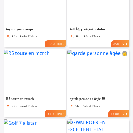
tayota yaris couper
نضيفة برشا 450Toshiba
Sfax , Sakiet Eddaier
Sfax , Sakiet Eddaier
1.234 TND
450 TND
R5 toute en mzrch
garde personne âgée 🧓
Sfax , Sakiet Eddaier
Sfax , Sakiet Eddaier
3.100 TND
1.000 TND