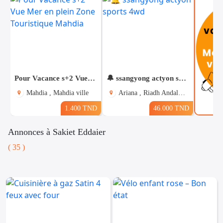
Pour Vacance s+2 Vue Mer en plein Zone Touristique Mahdia
🔔 ssangyong actyon sports 4wd
Mahdia , Mahdia ville
Ariana , Riadh Andalous
1.400 TND
46.000 TND
Annonces à Sakiet Eddaier
( 35 )
Voitures
Téléphones
Vehicules
& Pieces
Immobiliers
Informatique
&
Mo
Multimedia
Be