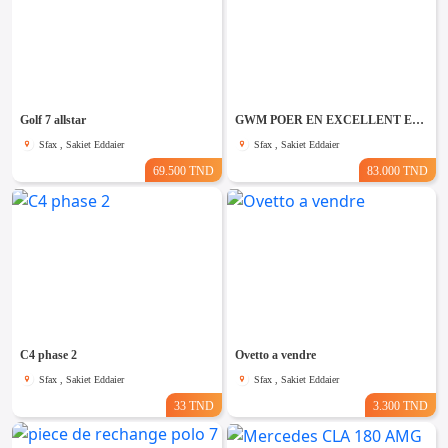
Golf 7 allstar
GWM POER EN EXCELLENT ETAT
Sfax , Sakiet Eddaier
Sfax , Sakiet Eddaier
69.500 TND
83.000 TND
C4 phase 2
Ovetto a vendre
Sfax , Sakiet Eddaier
Sfax , Sakiet Eddaier
33 TND
3.300 TND