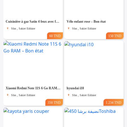
Emploi &
Services
Cuisinière à gaz Satin 4 feux avec four
Vélo enfant rose – Bon état
Sfax , Sakiet Eddaier
Sfax , Sakiet Eddaier
60 TND
150 TND
Xiaomi Redmi Note 11S 6 Go RAM – Bon état
hyundai i10
Sfax , Sakiet Eddaier
Sfax , Sakiet Eddaier
350 TND
1.234 TND