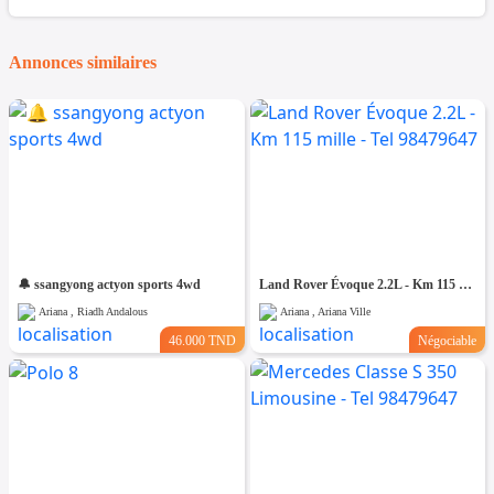
Annonces similaires
🔔 ssangyong actyon sports 4wd
Land Rover Évoque 2.2L - Km 115 mille - Tel 98479647
Ariana , Riadh Andalous
Ariana , Ariana Ville
46.000 TND
Négociable