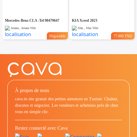
Mercedes-Benz CLA -Tel 98479647
KIA Xceed 2023
Ariana , Ariana Ville
Sfax , Sfax Ville
Négociable
77.000 TND
À propos de nous
cava.tn site gratuit des petites annonces en Tunisie: Chattez,
discutez et négociez. Les vendeurs et acheteurs prés de chez
vous en simple clic.
Restez connecté avec Cava