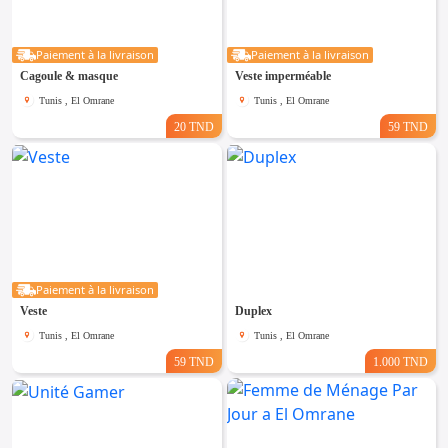
Emploi &
Services
Paiement à la livraison
Paiement à la livraison
Cagoule & masque
Veste imperméable
Tunis , El Omrane
Tunis , El Omrane
20 TND
59 TND
Paiement à la livraison
Veste
Duplex
Tunis , El Omrane
Tunis , El Omrane
59 TND
1.000 TND