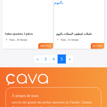
Salon spacieux 3 pièces
عاملات لتنظيف المحلات باليوم
Tunis , El Omrane
Tunis , El Omrane
600 TND
50 TND
Previous
Next
«
3
4
5
»
À propos de nous
cava.tn site gratuit des petites annonces en Tunisie: Chattez,