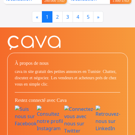
260.000 TND
1.000 TND
Previous
Next
«
1
2
3
4
5
»
À propos de nous
cava.tn site gratuit des petites annonces en Tunisie: Chattez,
discutez et négociez. Les vendeurs et acheteurs prés de chez
vous en simple clic.
Restez connecté avec Cava