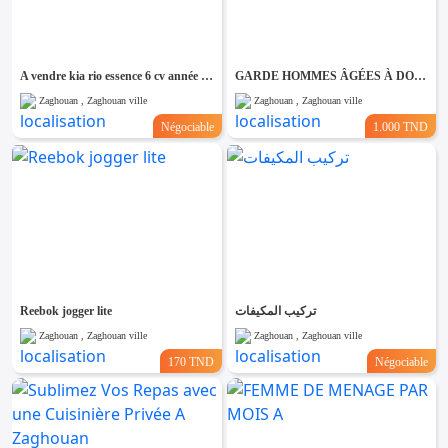
Emploi &
Services
A vendre kia rio essence 6 cv année 2010 touttops tel 55090199
GARDE HOMMES ÂGÉES À DOMICILE A ZAGHOUAN
Zaghouan , Zaghouan ville
Zaghouan , Zaghouan ville
Négociable
1.000 TND
Reebok jogger lite
تركيب المكيفات
Zaghouan , Zaghouan ville
Zaghouan , Zaghouan ville
170 TND
Négociable