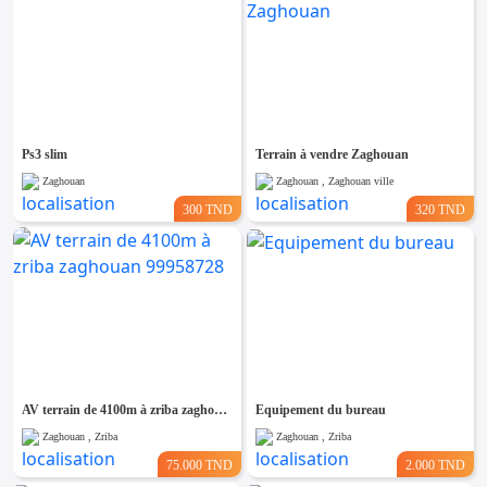
Ps3 slim
Terrain à vendre Zaghouan
Zaghouan
Zaghouan , Zaghouan ville
300 TND
320 TND
AV terrain de 4100m à zriba zaghouan 99958728
Equipement du bureau
Zaghouan , Zriba
Zaghouan , Zriba
75.000 TND
2.000 TND