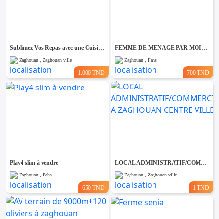
Sublimez Vos Repas avec une Cuisinière Privée A Zaghouan
FEMME DE MENAGE PAR MOIS A
Zaghouan , Zaghouan ville
Zaghouan , Fahs
1.000 TND
700 TND
Play4 slim à vendre
LOCAL ADMINISTRATIF/COMMERCIAL A ZAGHOUAN CENTRE VILLE
Zaghouan , Fahs
Zaghouan , Zaghouan ville
650 TND
1 TND