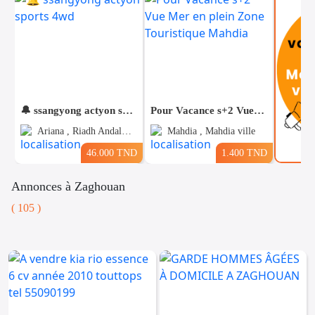
🔔 ssangyong actyon sports 4wd
Pour Vacance s+2 Vue Mer en plein Zone Touristique Mahdia
Ariana , Riadh Andalous
Mahdia , Mahdia ville
46.000 TND
1.400 TND
Annonces à Zaghouan
( 105 )
Voitures
Téléphones
Vehicules
& Pieces
Immobiliers
Informatique
&
Mo
Multimedia
Be