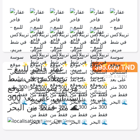
395.000 TND
عقار فاخر للبيع –
تريبلاكس في شط
2/2/26, 8:58 PM
مريم، سوسة ✨ موقع
استثنائي على بعد 300
متر فقط من البحر 🌊
Sousse
,
Chatt Meriem