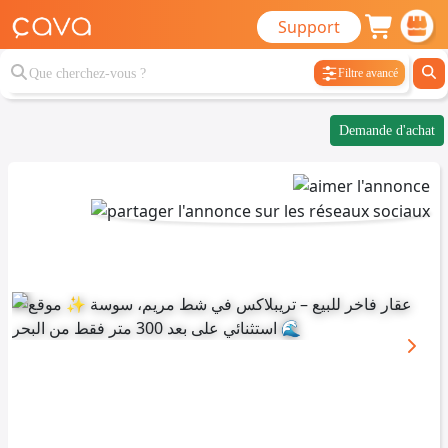
Support
Filtre avancé
Demande d'achat