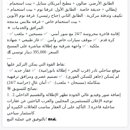
· الطابق الأرضي: صالون + مطبخ أمريكان ستايل + بيت استحمام
إيطالي + حديقة خاصة.· الطابق الأول: غرفتا نوم + بيت استحمام +
تكييف وتدفئة مركزية.· الطابق الثاني (جناح رئيسي): غرفة نوم الأبوين
+ بيت استحمام خاص + غرفة ملابس مدمجة.
🔹 المرافق والخدمات:
· ✅ إقامة فاخرة محروسة 24/7 مع سور أمني.· ✅ مسبحين + ملعب
كرة قدم.· ✅ موقف سيارات خاص وآمن.· ✅ غاز طبيعي + شهادة
ملكية.· ✅ واجهة شرقية مع إطلالة مباشرة على المسبح.
💰 السعر: 395,000 دينار تونسي
---
نقاط القوة التي يمكن التركيز عليها:
· ✅ موقع ساحلي نادر (قرب البحر + إطلالة بانورامية).· ✅ عقار جديد
لم يُسكن (جاهز للسكن الفوري).· ✅ تصميم عصري ومرافق ترفيهية
متكاملة (مسبحان + ملعب).· ✅ أمان عالٍ (حراسة 24/7).
🎯 نصائح للتسويق:
1. إضافة صور وفيديو عالي الجودة تظهر الإطلالة والتقسيم الداخلي.2.
توجيه الإعلان للمستثمرين المحليين والعرب الباحثين عن عقارات
ساحلية فاخرة.3. التأكيد على أن العقار مناسب للعائلات الكبيرة أو
كاستثمار سياحي.
بالتوفيق في عملية البيع! 🏡🌊