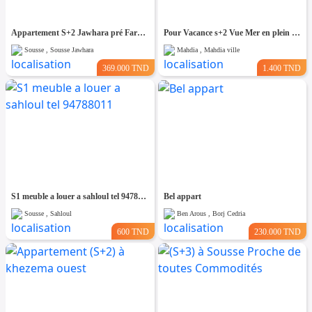
Appartement S+2 Jawhara pré Farhat Hached
Pour Vacance s+2 Vue Mer en plein Zone Touristique Mahdia
Sousse , Sousse Jawhara
Mahdia , Mahdia ville
369.000 TND
1.400 TND
S1 meuble a louer a sahloul tel 94788011
Bel appart
Sousse , Sahloul
Ben Arous , Borj Cedria
600 TND
230.000 TND