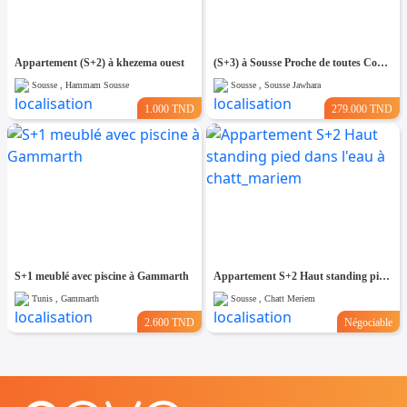
Appartement (S+2) à khezema ouest
(S+3) à Sousse Proche de toutes Commodités
Sousse , Hammam Sousse
Sousse , Sousse Jawhara
1.000 TND
279.000 TND
S+1 meublé avec piscine à Gammarth
Appartement S+2 Haut standing pied dans l'eau à chatt_mariem
Tunis , Gammarth
Sousse , Chatt Meriem
2.600 TND
Négociable