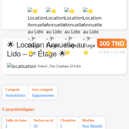
300 TND
🌟 Location Annuelle au
Lido – 3ᵉ Étage 🌟
6/13/26, 11:22 AM
Nabeul
,
Dar Chaabane El Fehri
Catégorie
Sous-catégorie
Immobiliers
Appartements
Caractéristiques
Salles de bains
Surface en m²
Chambres
Meubles
1
50
1
Non Meublé