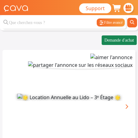
Support
Filtre avancé
Demande d'achat