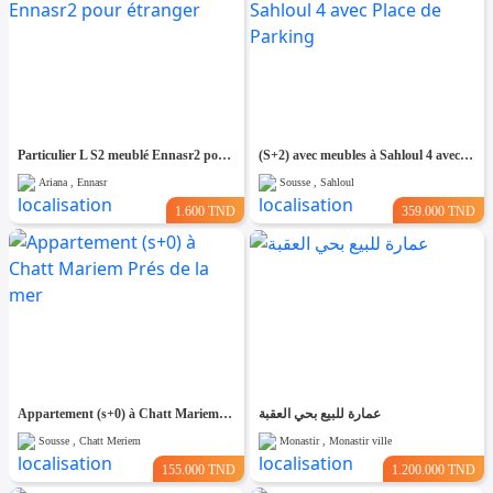
Particulier L S2 meublé Ennasr2 pour étranger
(S+2) avec meubles à Sahloul 4 avec Place de Parking
Ariana , Ennasr
Sousse , Sahloul
1.600 TND
359.000 TND
Appartement (s+0) à Chatt Mariem Prés de la mer
عمارة للبيع بحي العقبة
Sousse , Chatt Meriem
Monastir , Monastir ville
155.000 TND
1.200.000 TND