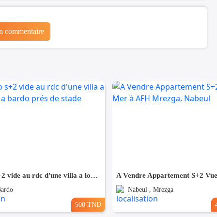
un commentaire
un studio s+2 vide au rdc d'une villa a louer situé a bardo prés de stade
Bardo
Nabeul , Mrezga
500 TND