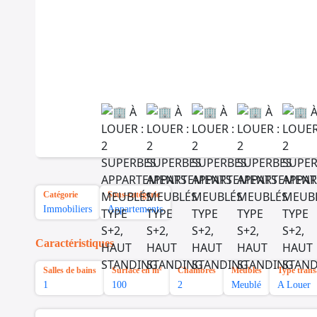
Catégorie
Sous-catégorie
Immobiliers
Appartements
Caractéristiques
Salles de bains
Surface en m²
Chambres
Meubles
Type trans
1
100
2
Meublé
A Louer