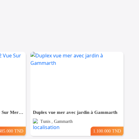
A Vendre Appartement S+2 Vue Sur Mer à AFH Mrezga, Nabeul
Duplex vue mer avec jardin à Gammarth
Tunis , Gammarth
485.000 TND
1.100.000 TND