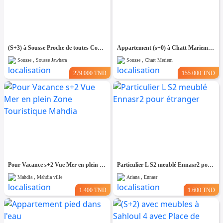
(S+3) à Sousse Proche de toutes Commodités
Appartement (s+0) à Chatt Mariem Prés de la mer
Sousse , Sousse Jawhara
Sousse , Chatt Meriem
279.000 TND
155.000 TND
Pour Vacance s+2 Vue Mer en plein Zone Touristique Mahdia
Particulier L S2 meublé Ennasr2 pour étranger
Mahdia , Mahdia ville
Ariana , Ennasr
1.400 TND
1.600 TND