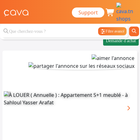
Support
Filtre avancé
Demande d'achat