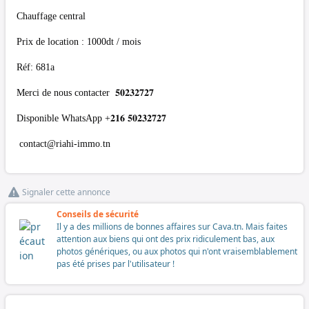
Chauffage central
Prix de location : 1000dt / mois
Réf: 681a
Merci de nous contacter 𝟓𝟎𝟐𝟑𝟐𝟕𝟐𝟕
Disponible WhatsApp +𝟐𝟏𝟔 𝟓𝟎𝟐𝟑𝟐𝟕𝟐𝟕
contact@riahi-immo.tn
Signaler cette annonce
Conseils de sécurité
Il y a des millions de bonnes affaires sur Cava.tn. Mais faites
attention aux biens qui ont des prix ridiculement bas, aux
photos génériques, ou aux photos qui n'ont vraisemblablement
pas été prises par l'utilisateur !