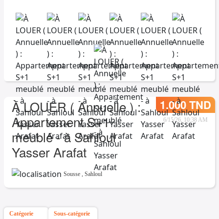
1.000 TND
À LOUER ( Annuelle ) :
Appartement S+1
6/15/26, 10:38 AM
meublé - à Sahloul
Yasser Arafat
Sousse
,
Sahloul
Catégorie
Sous-catégorie