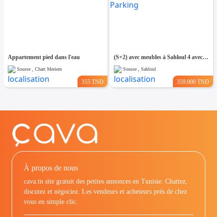
Appartement pied dans l'eau
(S+2) avec meubles à Sahloul 4 avec Place de Parking
Sousse , Chatt Meriem
Sousse , Sahloul
355 TND
359.000 TND
À propos de nous
cava.tn site gratuit des petites annonces en Tunisie: Chattez,
discutez et négociez. Les vendeurs et acheteurs prés de chez
vous en simple clic.