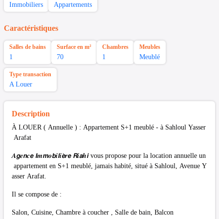
Immobiliers
Appartements
Caractéristiques
Salles de bains
Surface en m²
Chambres
Meubles
1
70
1
Meublé
Type transaction
A Louer
Description
À LOUER ( Annuelle ) : Appartement S+1 meublé - à Sahloul Yasser
Arafat
𝑨𝙜𝒆𝙣𝒄𝙚 𝙄𝒎𝙢𝒐𝙗𝒊𝙡𝒊𝙚̀𝒓𝙚 𝙍𝒊𝙖𝒉𝙞 vous propose pour la location annuelle un
appartement en S+1 meublé, jamais habité, situé à Sahloul, Avenue Y
asser Arafat.
Il se compose de :
Salon, Cuisine, Chambre à coucher , Salle de bain, Balcon