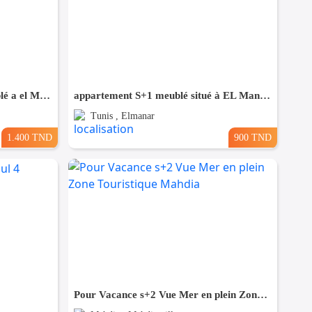
appartement meublée s+2 meublé a el Manar 2
appartement S+1 meublé situé à EL Manar 1
Tunis , Elmanar
1.400 TND
900 TND
Pour Vacance s+2 Vue Mer en plein Zone Touristique Mahdia