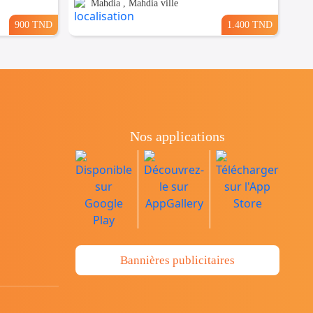
Mahdia , Mahdia ville
900 TND
1.400 TND
Nos applications
Bannières publicitaires