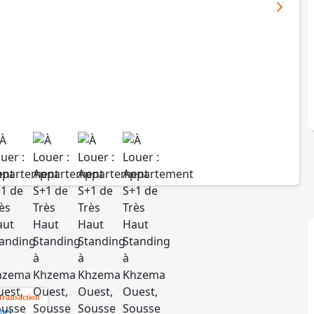
transaction
uer