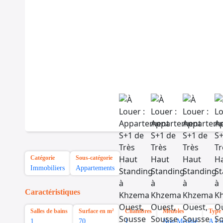
Catégorie
Sous-catégorie
Immobiliers
Appartements
Caractéristiques
Salles de bains
Surface en m²
Chambres
Meubles
Type 
1
70
1
Non Meublé
A Lo