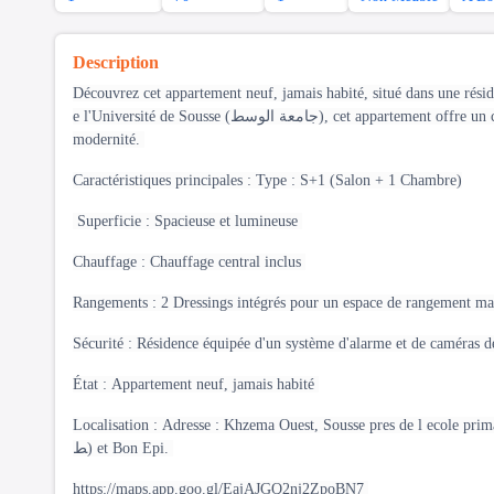
Description
Découvrez cet appartement neuf, jamais habité, situé dans une ré
e l'Université de Sousse (جامعة الوسط), cet appartement offre un cadre de vie idéal pour ceux à la recherche de confort, de sécurité et de
modernité.
Caractéristiques principales : Type : S+1 (Salon + 1 Chambre)
Superficie : Spacieuse et lumineuse
Chauffage : Chauffage central inclus
Rangements : 2 Dressings intégrés pour un espace de rangement m
Sécurité : Résidence équipée d'un système d'alarme et de caméras 
État : Appartement neuf, jamais habité
Localisation : Adresse : Khzema Ouest, Sousse pres de l ecole primaire 
ط) et Bon Epi.
https://maps.app.goo.gl/EajAJGQ2nj2ZpoBN7