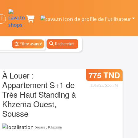
Filtre avancé
Rechercher
À Louer :
775 TND
Appartement S+1 de
11/18/25, 5:56 PM
Très Haut Standing à
Khzema Ouest,
Sousse
Sousse
,
Khezama