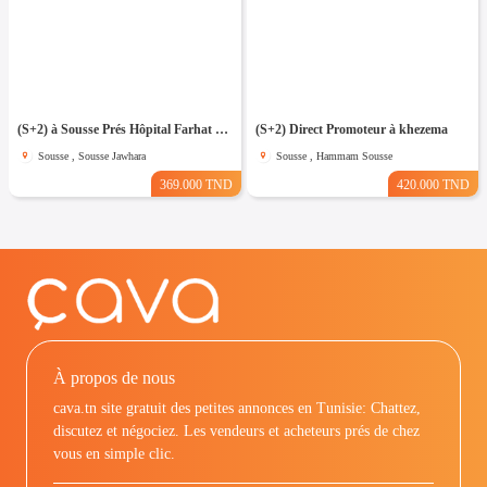
(S+2) à Sousse Prés Hôpital Farhat Hached
(S+2) Direct Promoteur à khezema
Sousse , Sousse Jawhara
Sousse , Hammam Sousse
369.000 TND
420.000 TND
À propos de nous
cava.tn site gratuit des petites annonces en Tunisie: Chattez,
discutez et négociez. Les vendeurs et acheteurs prés de chez
vous en simple clic.