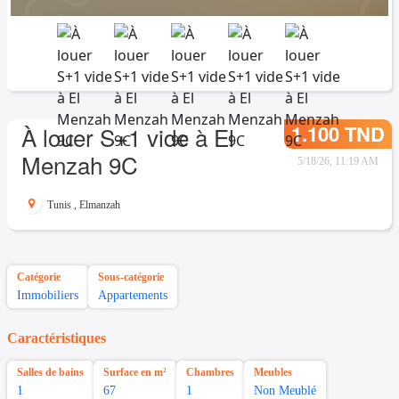
1.100 TND
À louer S+1 vide à El
Menzah 9C
5/18/26, 11:19 AM
Tunis
,
Elmanzah
Catégorie
Sous-catégorie
Immobiliers
Appartements
Caractéristiques
Salles de bains
Surface en m²
Chambres
Meubles
1
67
1
Non Meublé