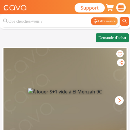
Support
Filtre avancé
Demande d'achat