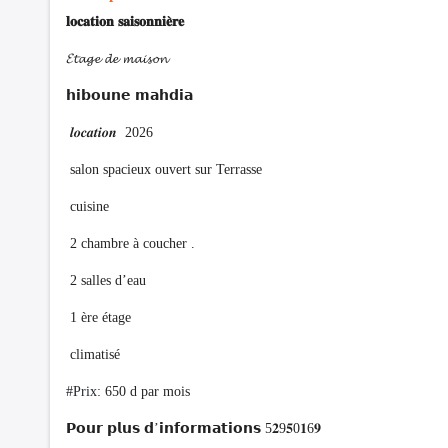
𝐥𝐨𝐜𝐚𝐭𝐢𝐨𝐧 𝐬𝐚𝐢𝐬𝐨𝐧𝐧𝐢𝐞̀𝐫𝐞
𝓔𝓽𝓪𝓰𝓮 𝓭𝓮 𝓶𝓪𝓲𝓼𝓸𝓷
𝗵𝗶𝗯𝗼𝘂𝗻𝗲 𝗺𝗮𝗵𝗱𝗶𝗮
𝒍𝒐𝒄𝒂𝒕𝒊𝒐𝒏 2026
salon spacieux ouvert sur Terrasse
cuisine
2 chambre à coucher .
2 salles d’eau
1 ère étage
climatisé
#Prix
: 650 d par mois
𝗣𝗼𝘂𝗿 𝗽𝗹𝘂𝘀 𝗱’𝗶𝗻𝗳𝗼𝗿𝗺𝗮𝘁𝗶𝗼𝗻𝘀 5𝟐9𝟓0𝟏6𝟗