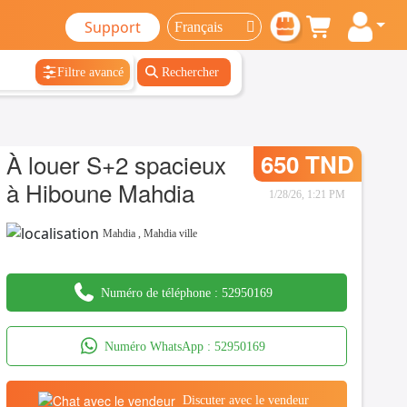
Support
Filtre avancé
Rechercher
À louer S+2 spacieux
650 TND
à Hiboune Mahdia
1/28/26, 1:21 PM
Mahdia
,
Mahdia ville
Numéro de téléphone :
52950169
Numéro WhatsApp :
52950169
Discuter avec le vendeur