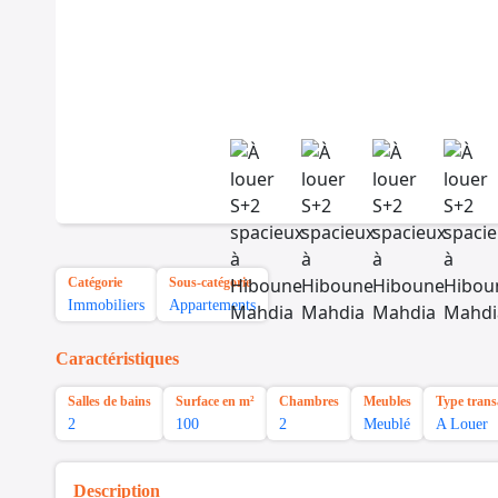
Catégorie
Sous-catégorie
Immobiliers
Appartements
Caractéristiques
Salles de bains
Surface en m²
Chambres
Meubles
Type trans
2
100
2
Meublé
A Louer
Description