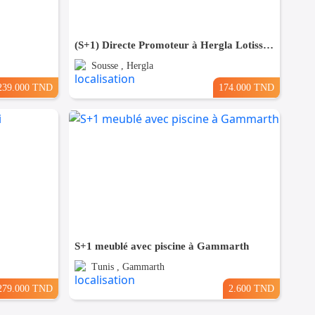
(S+1) Directe Promoteur à Hergla Lotissement AFH
Sousse , Hergla
239.000 TND
174.000 TND
S+1 meublé avec piscine à Gammarth
Tunis , Gammarth
279.000 TND
2.600 TND