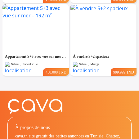
Appartement S+3 avec vue sur mer – 192 m²
À vendre S+2 spacieux
Nabeul , Nabeul ville
Nabeul , Mrezga
430.000 TND
999.999 TND
À propos de nous
cava.tn site gratuit des petites annonces en Tunisie: Chattez,