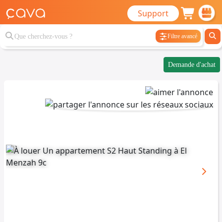
Support
Filtre avancé
Demande d'achat