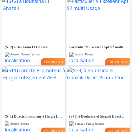
(S+2) à Bouhsina El Ghazali
Particulier V Excellent Apt S2 multi Usage
Sousse , Sousse Jawhara
Ariana , Ennasr
239.000 TND
370.000 TND
(S+1) Directe Promoteur à Hergla Lotissement AFH
(S+3) à Bouhsina el Ghazali Direct Promoteur
Sousse , Hergla
Sousse , Sousse Jawhara
174.000 TND
367.000 TND