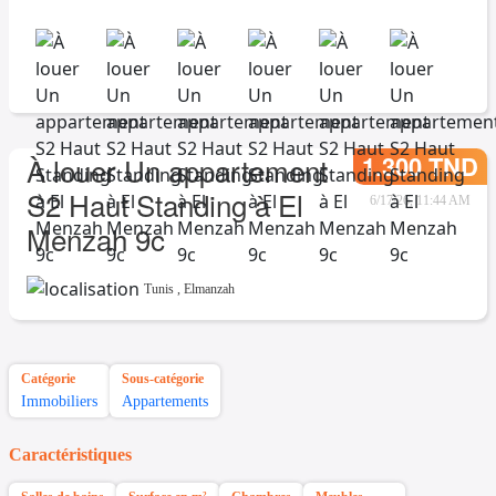
1.300 TND
À louer Un appartement
S2 Haut Standing à El
6/17/26, 11:44 AM
Menzah 9c
Tunis
,
Elmanzah
Catégorie
Sous-catégorie
Immobiliers
Appartements
Caractéristiques