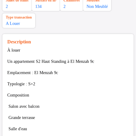
Salles de bains
Surface en m²
Chambres
Meubles
2
134
2
Non Meublé
Type transaction
A Louer
Description
À louer
Un appartement S2 Haut Standing à El Menzah 9c
Emplacement : El Menzah 9c
Typologie : S+2
Composition
Salon avec balcon
Grande terrasse
Salle d'eau