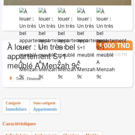
1.000 TND
À louer : Un très bel
appartement S+1
11/4/25, 1:21 PM
meublé A Menzah 9c
Tunis
,
Elmanzah
Catégorie
Sous-catégorie
Immobiliers
Appartements
Caractéristiques