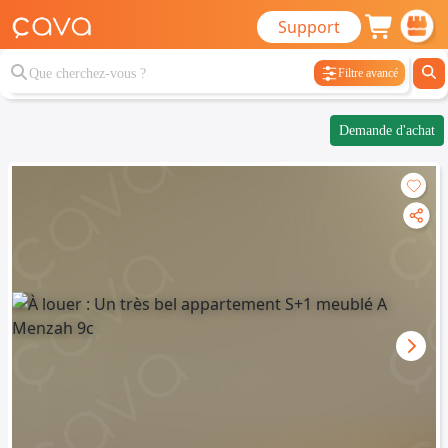
Support
Filtre avancé
Demande d'achat