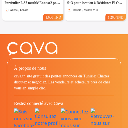
Particulier L S2 meublé Ennasr2 pour étranger
S+3 pour location à Résidence El Ons Baghdedi Mahdia
Ariana , Ennasr
Mahdia , Mahdia ville
1.600 TND
1.200 TND
À propos de nous
cava.tn site gratuit des petites annonces en Tunisie: Chattez,
discutez et négociez. Les vendeurs et acheteurs prés de chez
vous en simple clic.
Restez connecté avec Cava