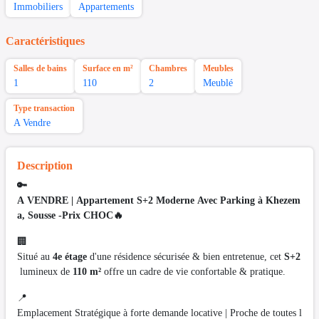
Immobiliers
Appartements
Caractéristiques
Salles de bains
Surface en m²
Chambres
Meubles
1
110
2
Meublé
Type transaction
A Vendre
Description
🔑
A VENDRE | Appartement S+2 Moderne Avec Parking à Khezem
a, Sousse -Prix CHOC🔥
🏢
Situé au
4e étage
d'une résidence sécurisée & bien entretenue, cet
S+2
lumineux de
110 m²
offre un cadre de vie confortable & pratique.
📍
Emplacement Stratégique à forte demande locative | Proche de toutes l