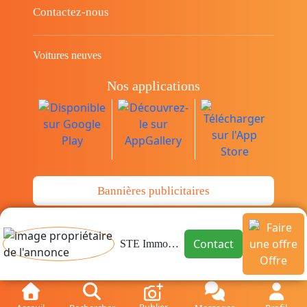
Contactez-nous
Voitures neuves
Nos applications
Bannières publicitaires
© Copyright 2014-2026 Cava.tn Limited Tous
Contact
STE Immobilière H.S
les droits sont réservés.
Offre
Publier