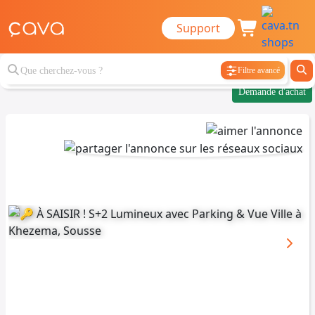
Support
Filtre avancé
Demande d'achat