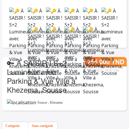
255.000 TND
🔑 À SAISIR ! S+2
Lumineux avec
10/8/25, 10:02 AM
Parking & Vue Ville à
Khezema, Sousse
Sousse
,
Khezama
Catégorie
Sous-catégorie