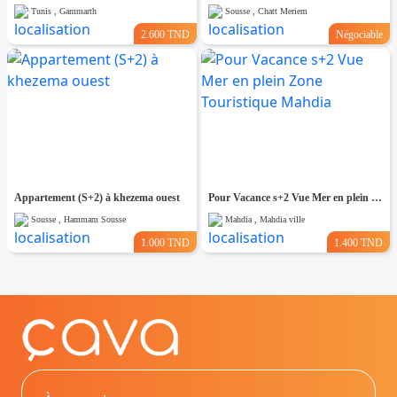
Tunis , Gammarth
Sousse , Chatt Meriem
2.600 TND
Négociable
Appartement (S+2) à khezema ouest
Pour Vacance s+2 Vue Mer en plein Zone Touristique Mahdia
Sousse , Hammam Sousse
Mahdia , Mahdia ville
1.000 TND
1.400 TND