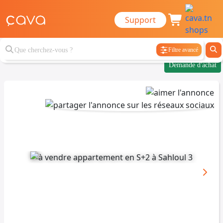
Support
Filtre avancé
Demande d'achat