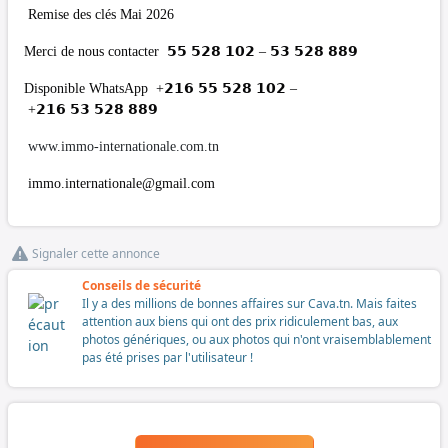
Remise des clés Mai 2026
Merci de nous contacter 𝟱𝟱 𝟱𝟮𝟴 𝟭𝟬𝟮 – 𝟱𝟯 𝟱𝟮𝟴 𝟴𝟴𝟵
Disponible WhatsApp +𝟮𝟭𝟲 𝟱𝟱 𝟱𝟮𝟴 𝟭𝟬𝟮 –
+𝟮𝟭𝟲 𝟱𝟯 𝟱𝟮𝟴 𝟴𝟴𝟵
www.immo-internationale.com.tn
immo.internationale@gmail.com
Signaler cette annonce
Conseils de sécurité
Il y a des millions de bonnes affaires sur Cava.tn. Mais faites
attention aux biens qui ont des prix ridiculement bas, aux
photos génériques, ou aux photos qui n'ont vraisemblablement
pas été prises par l'utilisateur !