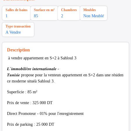
Salles de bains
Surface en m²
Chambres
Meubles
1
85
2
Non Meublé
Type transaction
A Vendre
Description
à vendre appartement en S+2 à Sahloul 3
𝑳’𝒊𝒎𝒎𝒐𝒃𝒊𝒍𝒊è𝒓𝒆 𝒊𝒏𝒕𝒆𝒓𝒏𝒂𝒕𝒊𝒐𝒏𝒂𝒍𝒆 -
𝑻𝒖𝒏𝒊𝒔𝒊𝒆 propose pour la venteun appartement en S+2 dans une résiden
ce moderne situéà Sahloul 3.
Superficie : 85 m²
Prix de vente : 325 000 DT
Direct Promoteur - 01% pour l'enregistrement
Prix de parking : 25 000 DT