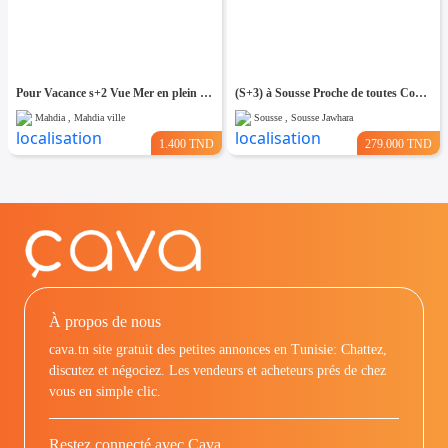
Pour Vacance s+2 Vue Mer en plein Zone Touristique Mahdia
(S+3) à Sousse Proche de toutes Commodités
Mahdia , Mahdia ville
Sousse , Sousse Jawhara
1.400 TND
279.000 TND
À propos de nous
cava.tn site gratuit des petites annonces en Tunisie: Chattez,
discutez et négociez. Les vendeurs et acheteurs prés de chez
vous en simple clic.
Restez connecté avec Cava