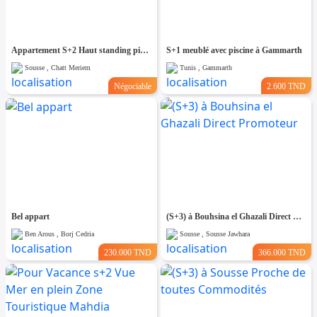
Appartement S+2 Haut standing pied dans l'eau à chatt_mariem
S+1 meublé avec piscine à Gammarth
Sousse , Chatt Meriem
Tunis , Gammarth
Négociable
2.600 TND
Bel appart
(S+3) à Bouhsina el Ghazali Direct Promoteur
Ben Arous , Borj Cedria
Sousse , Sousse Jawhara
230.000 TND
366.000 TND