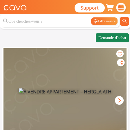
Support
Filtre avancé
Demande d'achat