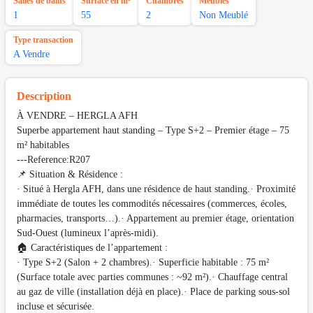
Salles de bains
Surface en m²
Chambres
Meubles
1
55
2
Non Meublé
Type transaction
A Vendre
Description
À VENDRE – HERGLA AFH
Superbe appartement haut standing – Type S+2 – Premier étage – 75
m² habitables
---Reference:R207
📌 Situation & Résidence :
· Situé à Hergla AFH, dans une résidence de haut standing.· Proximité
immédiate de toutes les commodités nécessaires (commerces, écoles,
pharmacies, transports…).· Appartement au premier étage, orientation
Sud-Ouest (lumineux l’après-midi).
🏠 Caractéristiques de l’appartement :
· Type S+2 (Salon + 2 chambres).· Superficie habitable : 75 m²
(Surface totale avec parties communes : ~92 m²).· Chauffage central
au gaz de ville (installation déjà en place).· Place de parking sous-sol
incluse et sécurisée.