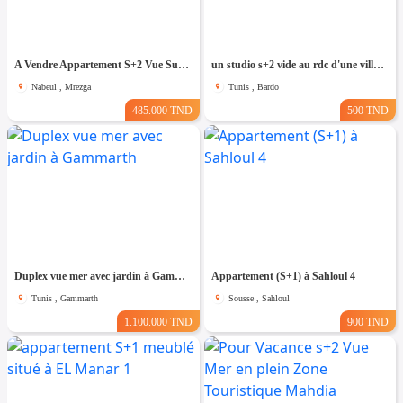
A Vendre Appartement S+2 Vue Sur Mer à AFH Mrezga, Nabeul
un studio s+2 vide au rdc d'une villa a louer situé a bardo prés de stade
Nabeul , Mrezga
Tunis , Bardo
485.000 TND
500 TND
Duplex vue mer avec jardin à Gammarth
Appartement (S+1) à Sahloul 4
Tunis , Gammarth
Sousse , Sahloul
1.100.000 TND
900 TND