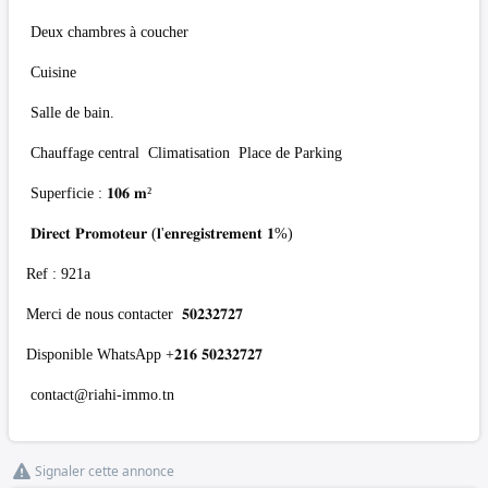
Deux chambres à coucher
Cuisine
Salle de bain.
Chauffage central Climatisation Place de Parking
Superficie : 𝟏𝟎𝟔 𝐦²
𝐃𝐢𝐫𝐞𝐜𝐭 𝐏𝐫𝐨𝐦𝐨𝐭𝐞𝐮𝐫 (𝐥'𝐞𝐧𝐫𝐞𝐠𝐢𝐬𝐭𝐫𝐞𝐦𝐞𝐧𝐭 𝟏%)
Ref : 921a
Merci de nous contacter 𝟓𝟎𝟐𝟑𝟐𝟕𝟐𝟕
Disponible WhatsApp +𝟐𝟏𝟔 𝟓𝟎𝟐𝟑𝟐𝟕𝟐𝟕
contact@riahi-immo.tn
Signaler cette annonce