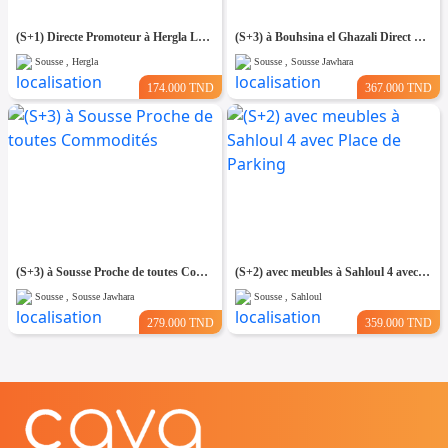
(S+1) Directe Promoteur à Hergla Lotissement AFH
(S+3) à Bouhsina el Ghazali Direct Promoteur
Sousse , Hergla
Sousse , Sousse Jawhara
174.000 TND
367.000 TND
(S+3) à Sousse Proche de toutes Commodités
(S+2) avec meubles à Sahloul 4 avec Place de Parking
Sousse , Sousse Jawhara
Sousse , Sahloul
279.000 TND
359.000 TND