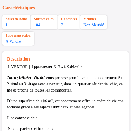
Caractéristiques
Salles de bains
Surface en m²
Chambres
Meubles
1
104
2
Non Meublé
Type transaction
A Vendre
Description
À VENDRE | Appartement S+2 - à Sahloul 4
𝙄𝒎𝙢𝒐𝙗𝒊𝙡𝒊𝙚̀𝒓𝙚 𝙍𝒊𝙖𝒉𝙞 vous propose pour la vente un appartement S+
2 situé au 3ᵉ étage avec ascenseur, dans un quartier résidentiel chic, cal
me et proche de toutes les commodités.
D’une superficie de 𝟏𝟎𝟔 𝐦², cet appartement offre un cadre de vie con
fortable grâce à ses espaces lumineux et bien agencés.
Il se compose de :
Salon spacieux et lumineux