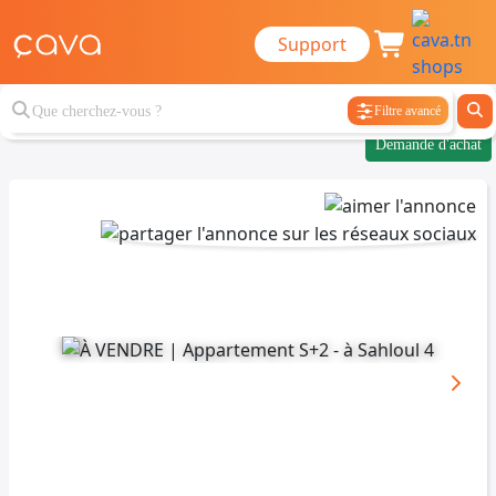
Support
Filtre avancé
Demande d'achat