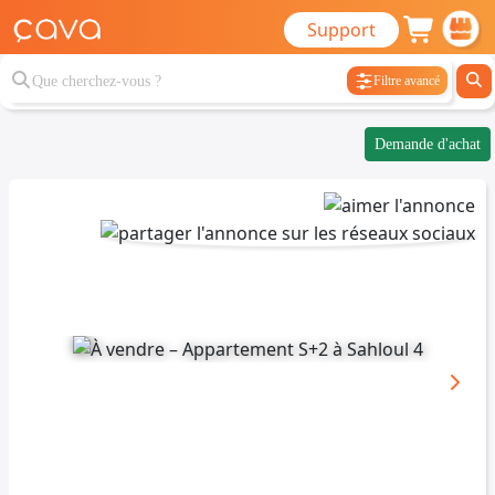
Support
Filtre avancé
Demande d'achat