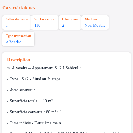
Caractéristiques
Salles de bains
Surface en m²
Chambres
Meubles
1
110
2
Non Meublé
Type transaction
A Vendre
Description
✨ À vendre – Appartement S+2 à Sahloul 4
• Type : S+2 • Situé au 2ᵉ étage
• Avec ascenseur
• Superficie totale : 110 m²
• Superficie couverte : 80 m² ✅️
• Titre indivis • Deuxième main