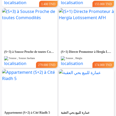
1.400 TND
155.000 TND
(S+3) à Sousse Proche de toutes Commodités
(S+1) Directe Promoteur à Hergla Lotissement AFH
Sousse , Sousse Jawhara
Sousse , Hergla
279.000 TND
174.000 TND
Appartement (S+2) à Cité Riadh 5
عمارة للبيع بحي العقبة