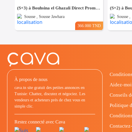
(S+3) à Bouhsina el Ghazali Direct Promoteur
(S+2) à Bou
Sousse , Sousse Jawhara
Sousse ,
366.000 TND
Conditions
À propos de nous
Aidez-moi
cava.tn site gratuit des petites annonces en
Tunisie: Chattez, discutez et négociez. Les
Conseils d
vendeurs et acheteurs prés de chez vous en
Politique d
simple clic.
Conditions
Restez connecté avec Cava
Contactez