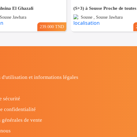
hsina El Ghazali
 Sousse Jawhara
Sousse , Sousse Jawhara
239.000 TND
 d'utilisation et informations légales
e sécurité
e confidentialité
 générales de vente
-nous