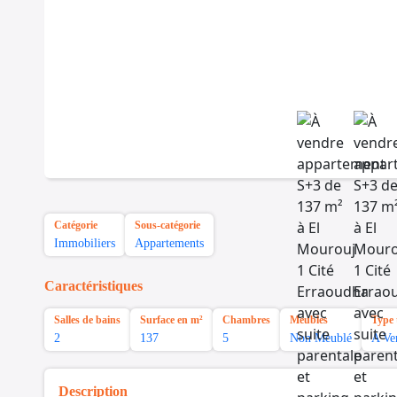
Catégorie
Sous-catégorie
Immobiliers
Appartements
Caractéristiques
Salles de bains
Surface en m²
Chambres
Meubles
Type 
2
137
5
Non Meublé
A Ve
Description