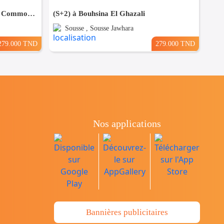
(S+3) à Sousse Proche de toutes Commodités
(S+2) à Bouhsina El Ghazali
Sousse , Sousse Jawhara
279.000 TND
279.000 TND
Nos applications
Bannières publicitaires