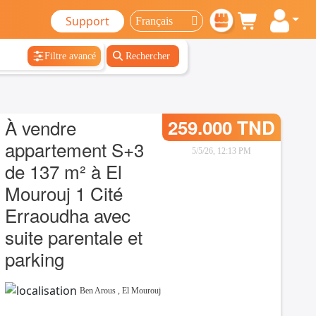
Support
Filtre avancé
Rechercher
À vendre
259.000 TND
appartement S+3
5/5/26, 12:13 PM
de 137 m² à El
Mourouj 1 Cité
Erraoudha avec
suite parentale et
parking
Ben Arous
,
El Mourouj