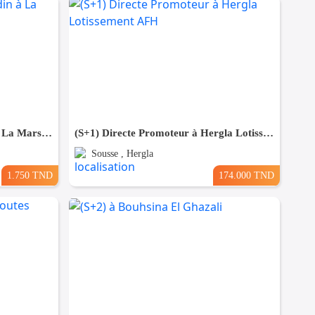
Appartement S+2 avec jardin à La Marsa MAL2335
(S+1) Directe Promoteur à Hergla Lotissement AFH
Sousse , Hergla
1.750 TND
174.000 TND