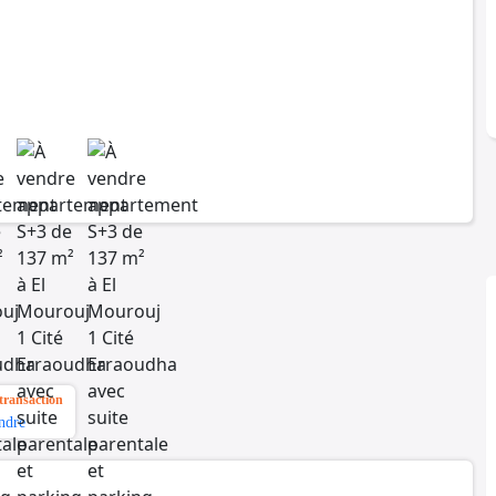
transaction
ndre