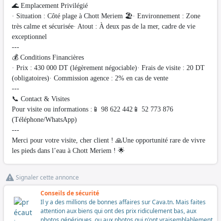
🌊 Emplacement Privilégié
· Situation : Côté plage à Chott Meriem 🏖️· Environnement : Zone
très calme et sécurisée· Atout : À deux pas de la mer, cadre de vie
exceptionnel
---
💰 Conditions Financières
· Prix : 430 000 DT (légèrement négociable)· Frais de visite : 20 DT
(obligatoires)· Commission agence : 2% en cas de vente
---
📞 Contact & Visites
Pour visite ou informations :📱 98 622 442📱 52 773 876
(Téléphone/WhatsApp)
---
Merci pour votre visite, cher client ! 🙏Une opportunité rare de vivre
les pieds dans l’eau à Chott Meriem ! 🌟
Signaler cette annonce
Conseils de sécurité
Il y a des millions de bonnes affaires sur Cava.tn. Mais faites
attention aux biens qui ont des prix ridiculement bas, aux
photos génériques, ou aux photos qui n'ont vraisemblablement