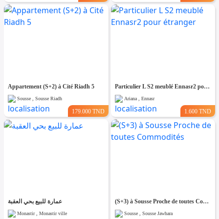
Appartement (S+2) à Cité Riadh 5
Particulier L S2 meublé Ennasr2 pour étranger
Sousse , Sousse Riadh
Ariana , Ennasr
179.000 TND
1.600 TND
عمارة للبيع بحي العقبة
(S+3) à Sousse Proche de toutes Commodités
Monastir , Monastir ville
Sousse , Sousse Jawhara