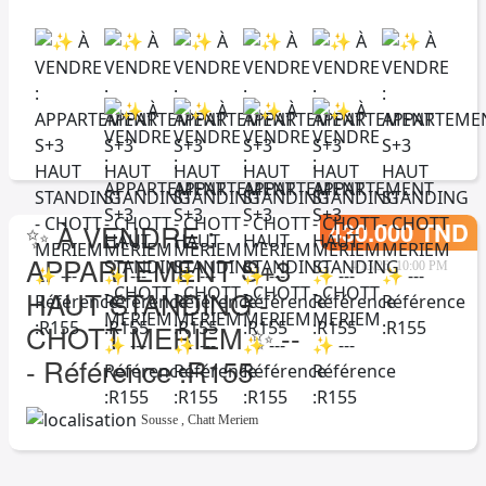
430.000 TND
✨ À VENDRE :
APPARTEMENT S+3
4/13/26, 10:00 PM
HAUT STANDING -
CHOTT MERIEM ✨ --
- Référence :R155
Sousse
,
Chatt Meriem