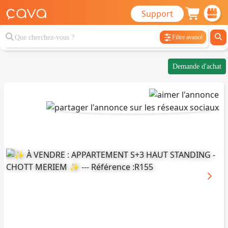
Support
Filtre avancé
Demande d'achat