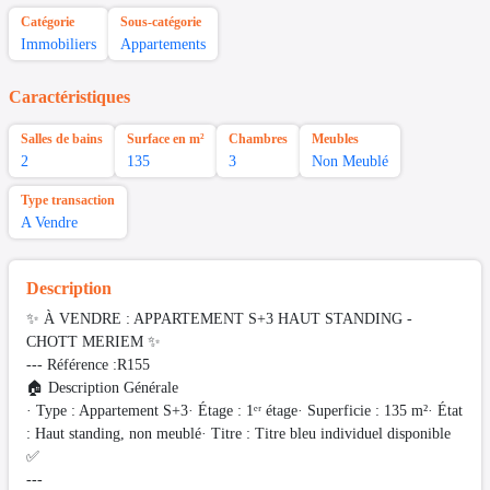
Catégorie
Sous-catégorie
Immobiliers
Appartements
Caractéristiques
Salles de bains
Surface en m²
Chambres
Meubles
2
135
3
Non Meublé
Type transaction
A Vendre
Description
✨ À VENDRE : APPARTEMENT S+3 HAUT STANDING -
CHOTT MERIEM ✨
--- Référence :R155
🏠 Description Générale
· Type : Appartement S+3· Étage : 1ᵉʳ étage· Superficie : 135 m²· État
: Haut standing, non meublé· Titre : Titre bleu individuel disponible
✅
---