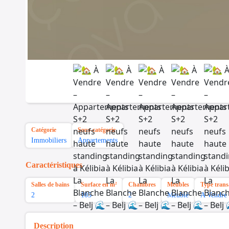
Catégorie
Sous-catégorie
Immobiliers
Appartements
Caractéristiques
Salles de bains
Surface en m²
Chambres
Meubles
Type trans
2
105
2
Meublé
A Vendre
Description