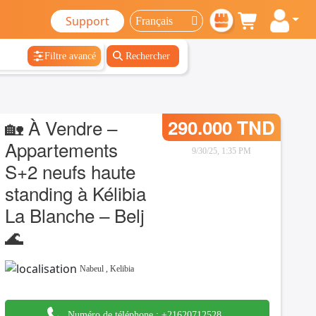
Support
Filtre avancé
Rechercher
🏡 À Vendre –
290.000 TND
Appartements
9/30/25, 1:35 PM
S+2 neufs haute
standing à Kélibia
La Blanche – Belj
🌊
Nabeul
,
Kelibia
Numéro de téléphone :
+21620712528