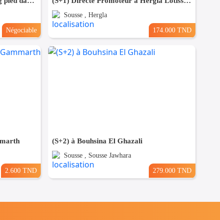
Appartement S+2 Haut standing pied dans l'eau à chatt_mariem
(S+1) Directe Promoteur à Hergla Lotissement AFH
Sousse , Hergla
Négociable
174.000 TND
mmarth
(S+2) à Bouhsina El Ghazali
Sousse , Sousse Jawhara
2.600 TND
279.000 TND