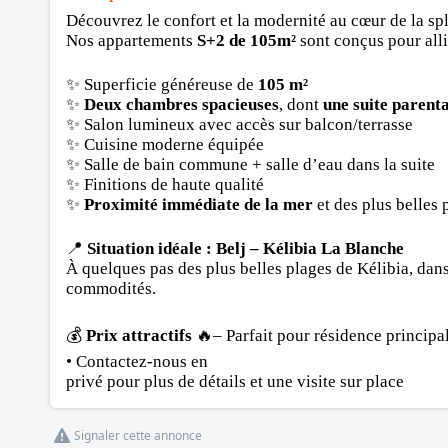
Découvrez le confort et la modernité au cœur de la s
Nos appartements
S+2 de 105m²
sont conçus pour allie
✨ Superficie généreuse de
105 m²
✨
Deux chambres spacieuses
, dont
une suite parent
✨ Salon lumineux avec accès sur balcon/terrasse
✨ Cuisine moderne équipée
✨ Salle de bain commune + salle d’eau dans la suite
✨ Finitions de haute qualité
✨
Proximité immédiate de la mer
et des plus belles 
📍
Situation idéale : Belj – Kélibia La Blanche
À quelques pas des plus belles plages de Kélibia, dans
commodités.
💰
Prix attractifs
🔥– Parfait pour résidence principa
• Contactez-nous en
privé pour plus de détails et une visite sur place
Signaler cette annonce