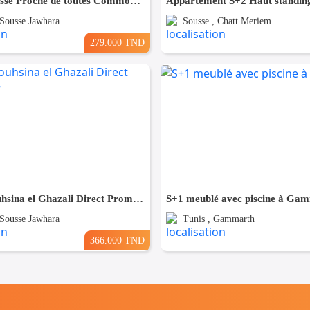
(S+3) à Sousse Proche de toutes Commodités
 Sousse Jawhara
Sousse , Chatt Meriem
279.000 TND
(S+3) à Bouhsina el Ghazali Direct Promoteur
S+1 meublé avec piscine à Ga
 Sousse Jawhara
Tunis , Gammarth
366.000 TND