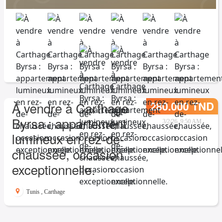
280.000 TND
À vendre à Carthage
Byrsa : appartement
3/2/26, 9:50 AM
lumineux en rez-de-
chaussée, occasion
exceptionnelle.
Tunis
,
Carthage