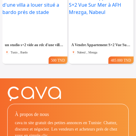
un studio s+2 vide au rdc d'une villa a louer situé a bardo prés de stade
A Vendre Appartement S+2 Vue Sur Mer à AFH Mrezga, Nabeul
Tunis , Bardo
Nabeul , Mrezga
500 TND
485.000 TND
À propos de nous
cava.tn site gratuit des petites annonces en Tunisie: Chattez,
discutez et négociez. Les vendeurs et acheteurs prés de chez
vous en simple clic.