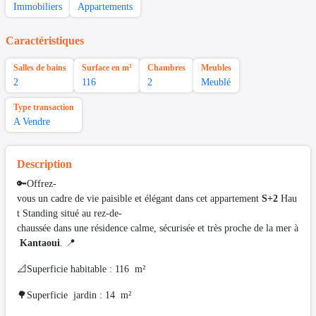
Immobiliers
Appartements
Caractéristiques
Salles de bains
Surface en m²
Chambres
Meubles
2
116
2
Meublé
Type transaction
A Vendre
Description
🔑Offrez-
vous un cadre de vie paisible et élégant dans cet appartement
S+2
Hau
t Standing situé au rez-de-
chaussée dans une résidence calme, sécurisée et très proche de la mer à
Kantaoui
. 📍
📐Superficie habitable : 116 m²
🌳Superficie jardin : 14 m²