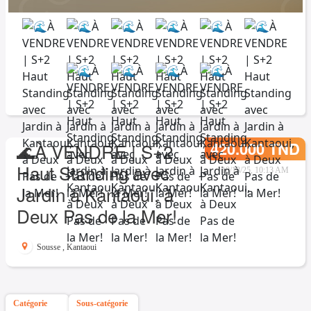
420.000 TND
🌊À VENDRE | S+2
Haut Standing avec
10/18/25, 10:13 AM
Jardin à Kantaoui, à
Deux Pas de la Mer!
Sousse
,
Kantaoui
Catégorie
Sous-catégorie