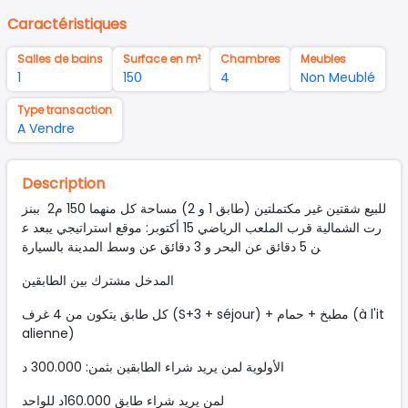
Caractéristiques
Salles de bains
Surface en m²
Chambres
Meubles
1
150
4
Non Meublé
Type transaction
A Vendre
Description
للبيع شقتين غير مكتملتين (طابق 1 و 2) مساحة كل منهما 150 م2 ببنز
رت الشمالية قرب الملعب الرياضي 15 أكتوبر: موقع استراتيجي يبعد ع
ن 5 دقائق عن البحر و 3 دقائق عن وسط المدينة بالسيارة
المدخل مشترك بين الطابقين
كل طابق يتكون من 4 غرف (S+3 + séjour) + مطبخ + حمام (à l'it
alienne)
الأولوية لمن يريد شراء الطابقين بثمن: 300.000 د
لمن يريد شراء طابق 160.000د للواحد