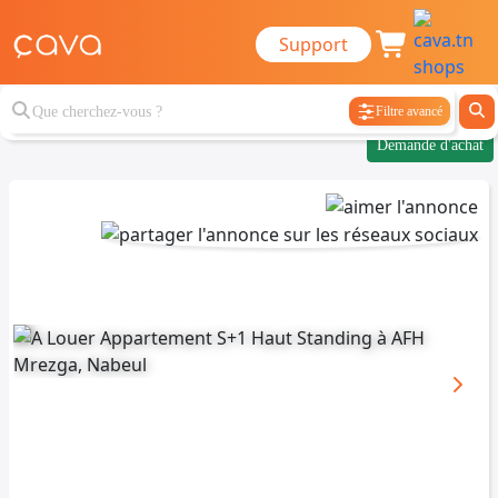
Support
Filtre avancé
Demande d'achat