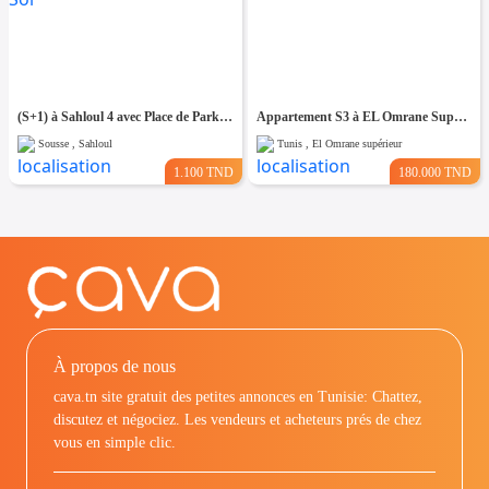
(S+1) à Sahloul 4 avec Place de Parking au Sous Sol
Appartement S3 à EL Omrane Supérieur
Sousse , Sahloul
Tunis , El Omrane supérieur
1.100 TND
180.000 TND
À propos de nous
cava.tn site gratuit des petites annonces en Tunisie: Chattez,
discutez et négociez. Les vendeurs et acheteurs prés de chez
vous en simple clic.