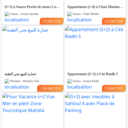
(S+3) à Sousse Proche de toutes Commodités
Appartement (s+0) à Chatt Mariem Prés de la mer
Sousse , Sousse Jawhara
Sousse , Chatt Meriem
279.000 TND
155.000 TND
عمارة للبيع بحي العقبة
Appartement (S+2) à Cité Riadh 5
Monastir , Monastir ville
Sousse , Sousse Riadh
1.200.000 TND
179.000 TND