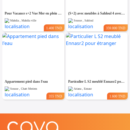
Pour Vacance s+2 Vue Mer en plein Zone Touristique Mahdia
(S+2) avec meubles à Sahloul 4 avec Place de Parking
Mahdia , Mahdia ville
Sousse , Sahloul
1.400 TND
359.000 TND
Appartement pied dans l'eau
Particulier L S2 meublé Ennasr2 pour étranger
Sousse , Chatt Meriem
Ariana , Ennasr
355 TND
1.600 TND