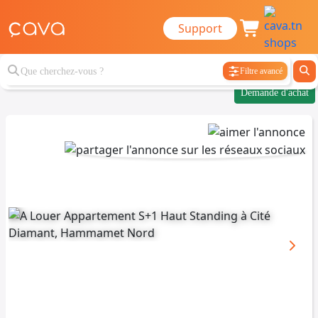
Support
Filtre avancé
Demande d'achat