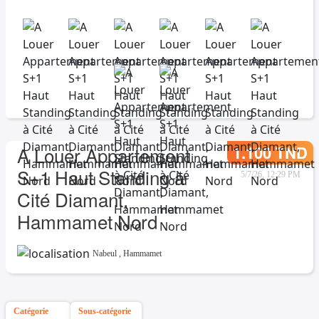
1.100 TND
A Louer Appartement
S+1 Haut Standing à
5/7/26, 12:29 PM
Cité Diamant,
Hammamet Nord
Nabeul
,
Hammamet
Catégorie
Sous-catégorie