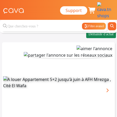
Support
Filtre avancé
Demande d'achat