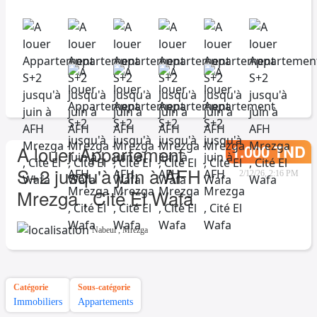
1.000 TND
A louer Appartement
S+2 jusqu'à juin à AFH
2/12/26, 2:16 PM
Mrezga , Cité El Wafa
Nabeul
,
Mrezga
Catégorie
Sous-catégorie
Immobiliers
Appartements