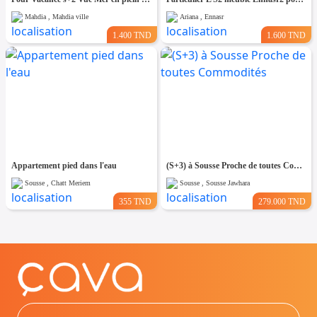
Mahdia , Mahdia ville
Ariana , Ennasr
1.400 TND
1.600 TND
Appartement pied dans l'eau
(S+3) à Sousse Proche de toutes Commodités
Sousse , Chatt Meriem
Sousse , Sousse Jawhara
355 TND
279.000 TND