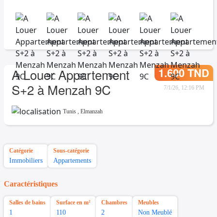
1.600 TND
A Louer Appartement
S+2 à Menzah 9C
7/1/26, 12:16 PM
Tunis
,
Elmanzah
Catégorie
Sous-catégorie
Immobiliers
Appartements
Caractéristiques
Salles de bains
Surface en m²
Chambres
Meubles
1
110
2
Non Meublé