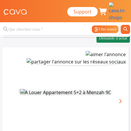
Support
Filtre avancé
Demande d'achat