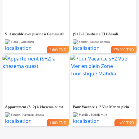
S+1 meublé avec piscine à Gammarth
(S+2) à Bouhsina El Ghazali
Tunis , Gammarth
Sousse , Sousse Jawhara
2.600 TND
279.000 TND
Appartement (S+2) à khezema ouest
Pour Vacance s+2 Vue Mer en plein Zone Touristique Mahdia
Sousse , Hammam Sousse
Mahdia , Mahdia ville
1.000 TND
1.400 TND