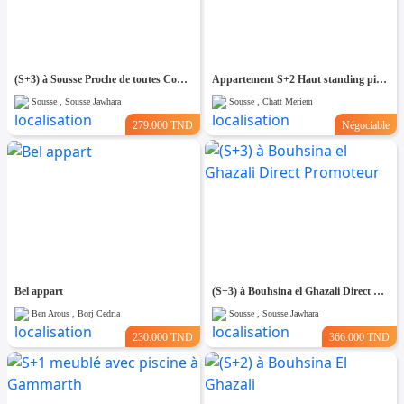
(S+3) à Sousse Proche de toutes Commodités
Appartement S+2 Haut standing pied dans l'eau à chatt_mariem
Sousse , Sousse Jawhara
Sousse , Chatt Meriem
279.000 TND
Négociable
Bel appart
(S+3) à Bouhsina el Ghazali Direct Promoteur
Ben Arous , Borj Cedria
Sousse , Sousse Jawhara
230.000 TND
366.000 TND