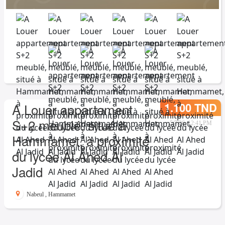
1.100 TND
A Louer appartement
S+2 meublé, situé à
5/7/26, 12:41 PM
Hammamet, à proximité
du lycée Al Ahed Al
Jadid
Nabeul
,
Hammamet