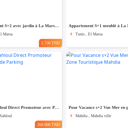
Appartement S+2 avec jardin à La Marsa MAL2335
El Marsa
Tunis , El Marsa
1.750 TND
(S+1) à Sahloul Direct Promoteur avec Place de Parking
 Sahloul
Mahdia , Mahdia ville
260.000 TND