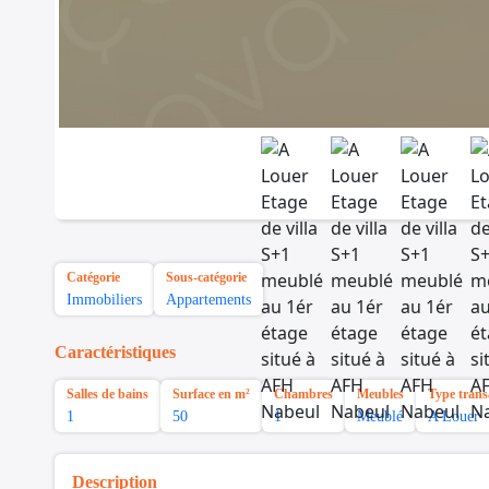
Catégorie
Sous-catégorie
Immobiliers
Appartements
Caractéristiques
Salles de bains
Surface en m²
Chambres
Meubles
Type trans
1
50
1
Meublé
A Louer
Description