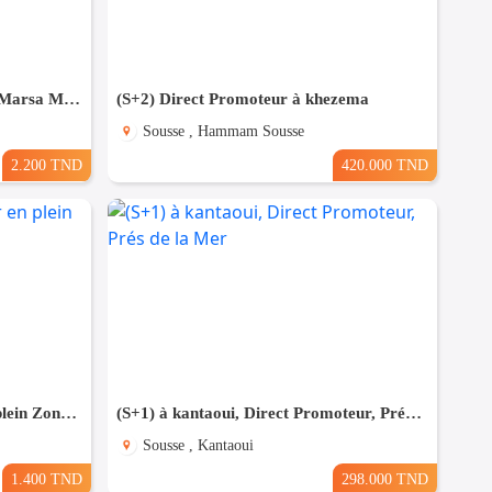
Appartement S+1 meublé à La Marsa MAL2000
(S+2) Direct Promoteur à khezema
Sousse , Hammam Sousse
2.200 TND
420.000 TND
Pour Vacance s+2 Vue Mer en plein Zone Touristique Mahdia
(S+1) à kantaoui, Direct Promoteur, Prés de la Mer
Sousse , Kantaoui
1.400 TND
298.000 TND