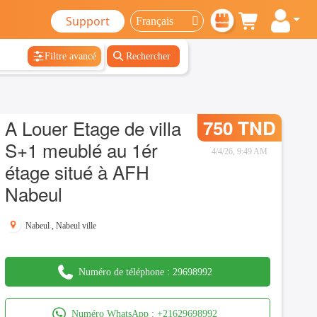
Support
Filtre avancé
Rechercher
A Louer Etage de villa
750 TND
S+1 meublé au 1ér
4/4/26, 9:49 AM
étage situé à AFH
Nabeul
Nabeul
,
Nabeul ville
Numéro de téléphone :
29698992
Numéro WhatsApp :
+21629698992