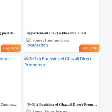
Appartement S+2 Haut standing pied dans l'eau à chatt_mariem
Appartement (S+2) à khezema ouest
Sousse , Hammam Sousse
Négociable
1.000 TND
(S+3) à Sousse Proche de toutes Commodités
(S+3) à Bouhsina el Ghazali Direct Promoteur
Sousse , Sousse Jawhara