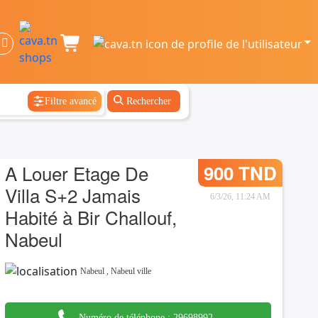
Filtre avancé
Rechercher
A Louer Etage De
900 TND
Villa S+2 Jamais
6/3/26, 11:24 AM
Habité à Bir Challouf,
Nabeul
Nabeul
,
Nabeul ville
Numéro de téléphone :
29698992