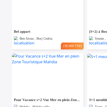
Bel appart
(S+2) à Bou
Ben Arous , Borj Cedria
Sousse ,
230.000 TND
Pour Vacance s+2 Vue Mer en plein Zone Touristique Mahdia
S+1 meublé
Mahdia , Mahdia ville
Tunis ,