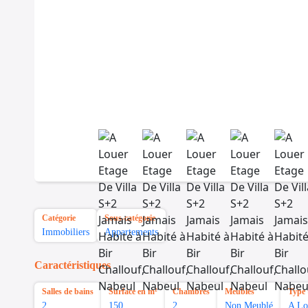
Catégorie
Sous-catégorie
Immobiliers
Appartements
Caractéristiques
Salles de bains
Surface en m²
Chambres
Meubles
Type 
2
150
2
Non Meublé
A Lo