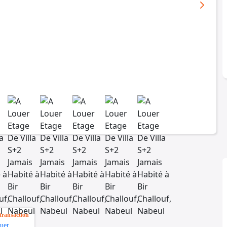
transaction
uer