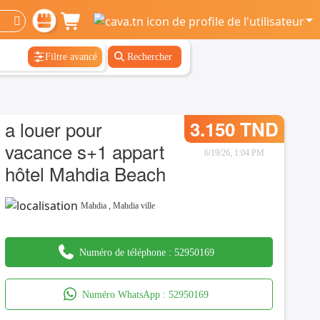
Filtre avancé
Rechercher
a louer pour
3.150 TND
vacance s+1 appart
6/19/26, 1:04 PM
hôtel Mahdia Beach
Mahdia
,
Mahdia ville
Numéro de téléphone :
52950169
Numéro WhatsApp :
52950169