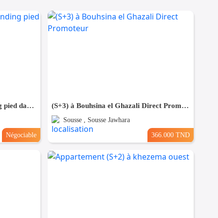
Appartement S+2 Haut standing pied dans l'eau à chatt_mariem
(S+3) à Bouhsina el Ghazali Direct Promoteur
Sousse , Sousse Jawhara
Négociable
366.000 TND