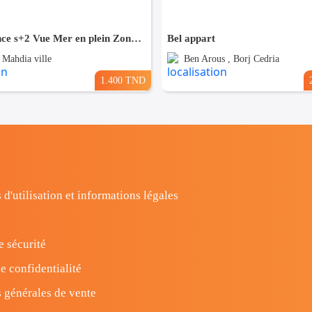
Pour Vacance s+2 Vue Mer en plein Zone Touristique Mahdia
Bel appart
 Mahdia ville
Ben Arous , Borj Cedria
1.400 TND
 d'utilisation et informations légales
e sécurité
e confidentialité
 générales de vente