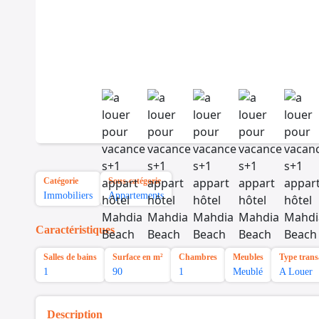
Catégorie
Sous-catégorie
Immobiliers
Appartements
Caractéristiques
Salles de bains
Surface en m²
Chambres
Meubles
Type trans
1
90
1
Meublé
A Louer
Description