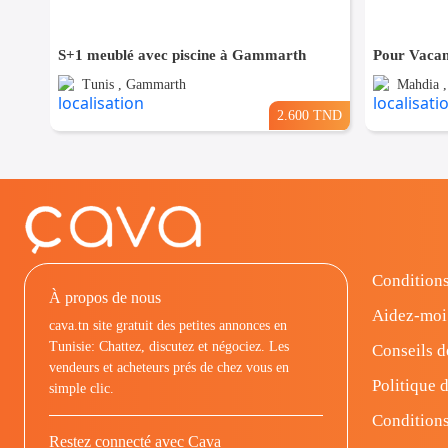
S+1 meublé avec piscine à Gammarth
Tunis , Gammarth
Mahdia ,
2.600 TND
Conditions
À propos de nous
Aidez-moi
cava.tn site gratuit des petites annonces en
Tunisie: Chattez, discutez et négociez. Les
Conseils d
vendeurs et acheteurs prés de chez vous en
Politique d
simple clic.
Conditions
Restez connecté avec Cava