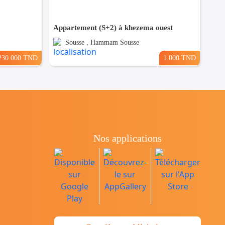
Appartement (S+2) à khezema ouest
Sousse , Hammam Sousse
230.000 TND
1.000 TND
Nos applications