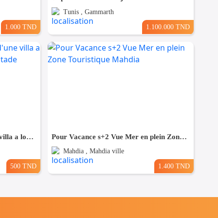
Tunis , Gammarth
1.000 TND
1.100.000 TND
un studio s+2 vide au rdc d'une villa a louer situé a bardo prés de stade
Pour Vacance s+2 Vue Mer en plein Zone Touristique Mahdia
Mahdia , Mahdia ville
500 TND
1.400 TND