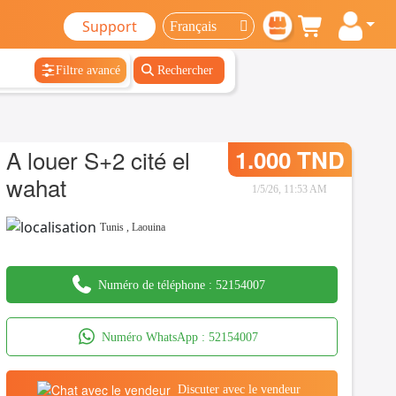
Support
Filtre avancé
Rechercher
A louer S+2 cité el
1.000 TND
wahat
1/5/26, 11:53 AM
Tunis
,
Laouina
Numéro de téléphone :
52154007
Numéro WhatsApp :
52154007
Discuter avec le vendeur