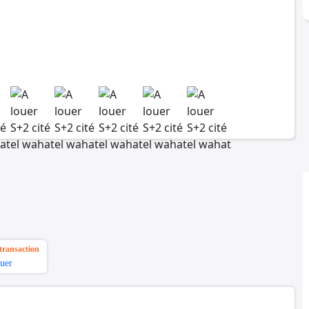
transaction
uer