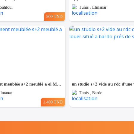
 Sahloul
Tunis , Elmanar
900 TND
appartement meublée s+2 meublé a el Manar 2
Elmanar
Tunis , Bardo
1.400 TND