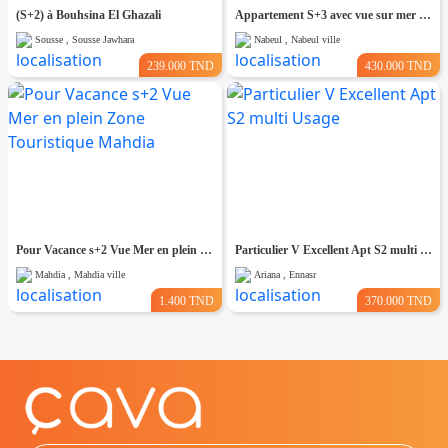
(S+2) à Bouhsina El Ghazali
Appartement S+3 avec vue sur mer – 192 m²
Sousse , Sousse Jawhara
Nabeul , Nabeul ville
239.000 TND
430.000 TND
Pour Vacance s+2 Vue Mer en plein Zone Touristique Mahdia
Particulier V Excellent Apt S2 multi Usage
Mahdia , Mahdia ville
Ariana , Ennasr
1.400 TND
370.000 TND