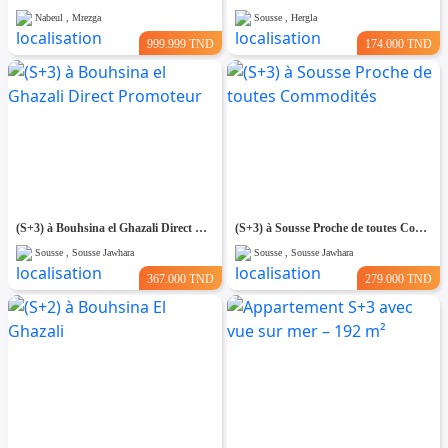
Nabeul , Mrezga
Sousse , Hergla
999.999 TND
174.000 TND
(S+3) à Bouhsina el Ghazali Direct Promoteur
(S+3) à Sousse Proche de toutes Commodités
Sousse , Sousse Jawhara
Sousse , Sousse Jawhara
367.000 TND
279.000 TND