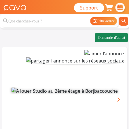
Support
Filtre avancé
Demande d'achat