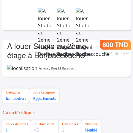
600 TND
A louer Studio au 2ème
étage à Borjbaccouche
9/26/25, 10:46 AM
Ariana
,
Borj El Baccouch
Catégorie
Sous-catégorie
Immobiliers
Appartements
Caractéristiques
Salles de bains
Surface en m²
Chambres
Meubles
1
45
1
Meublé