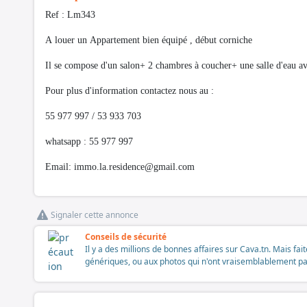
Ref : Lm343
A louer un Appartement bien équipé , début corniche
Il se compose d'un salon+ 2 chambres à coucher+ une salle d'eau a
Pour plus d'information contactez nous au :
55 977 997 / 53 933 703
whatsapp : 55 977 997
Email:
immo.la.residence@gmail.com
Signaler cette annonce
Conseils de sécurité
Il y a des millions de bonnes affaires sur Cava.tn. Mais fai
génériques, ou aux photos qui n'ont vraisemblablement pas é