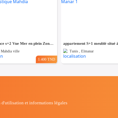
Pour Vacance s+2 Vue Mer en plein Zone Touristique Mahdia
 Mahdia ville
Tunis , Elmanar
1.400 TND
 d'utilisation et informations légales