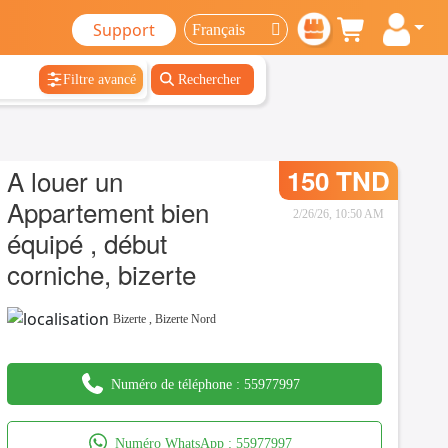
Support
Filtre avancé
Rechercher
A louer un
150 TND
Appartement bien
2/26/26, 10:50 AM
équipé , début
corniche, bizerte
Bizerte
,
Bizerte Nord
Numéro de téléphone :
55977997
Numéro WhatsApp :
55977997