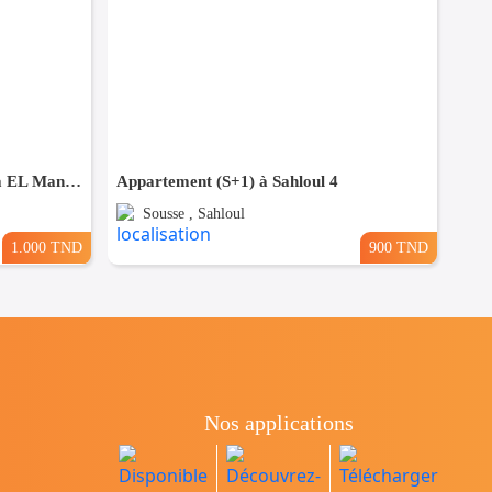
appartement S+1 meublé situé à EL Manar 1
Appartement (S+1) à Sahloul 4
Sousse , Sahloul
1.000 TND
900 TND
Nos applications