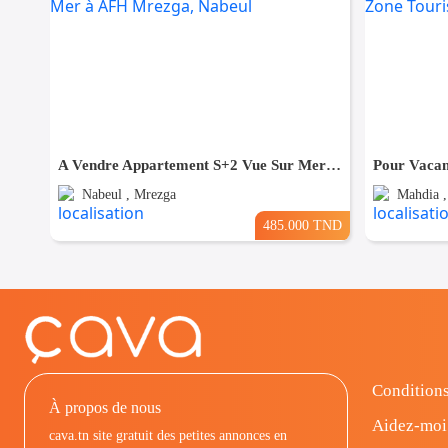
A Vendre Appartement S+2 Vue Sur Mer à AFH Mrezga, Nabeul
Nabeul , Mrezga
Mahdia ,
485.000 TND
Conditions
À propos de nous
Aidez-moi
cava.tn site gratuit des petites annonces en