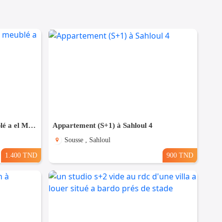
appartement meublée s+2 meublé a el Manar 2
Appartement (S+1) à Sahloul 4
Sousse , Sahloul
1.400 TND
900 TND