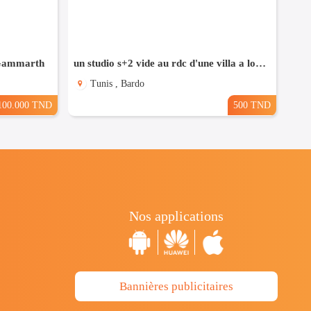
 Gammarth
un studio s+2 vide au rdc d'une villa a louer situé a bardo prés de stade
Tunis , Bardo
100.000 TND
500 TND
Nos applications
Bannières publicitaires