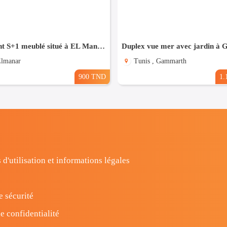
appartement S+1 meublé situé à EL Manar 1
Duplex vue mer avec jardin à
Elmanar
Tunis , Gammarth
900 TND
1.
 d'utilisation et informations légales
e sécurité
e confidentialité