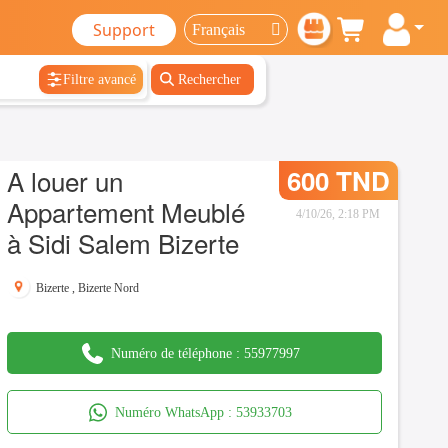
Support
Filtre avancé
Rechercher
A louer un
600 TND
Appartement Meublé
4/10/26, 2:18 PM
à Sidi Salem Bizerte
Bizerte
,
Bizerte Nord
Numéro de téléphone :
55977997
Numéro WhatsApp :
53933703