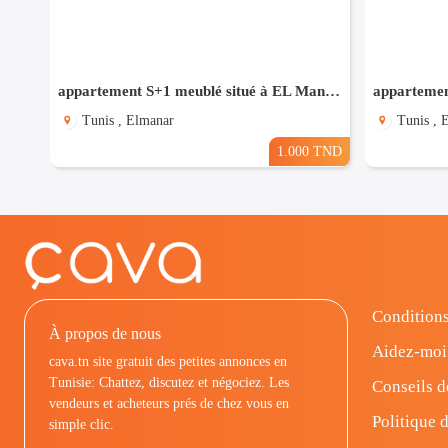
appartement S+1 meublé situé à EL Manar 1
Tunis , Elmanar
Tunis , 
1.000 TND
Conditions
À propos de nous
Aidez-moi
cava.tn site gratuit des petites annonces en
Tunisie: Chattez, discutez et négociez. Les
Conseils d
vendeurs et acheteurs prés de chez vous en
Politique d
simple clic.