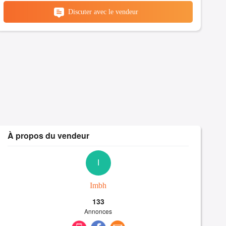
Discuter avec le vendeur
À propos du vendeur
I
Imbh
133
Annonces