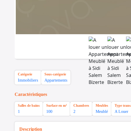
Catégorie
Sous-catégorie
Immobiliers
Appartements
Caractéristiques
Salles de bains
Surface en m²
Chambres
Meubles
Type trans
1
100
2
Meublé
A Louer
Description