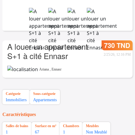
730 TND
A louer un appartement
S+1 à cité Ennasr
2/25/26, 12:16 PM
Ariana
,
Ennasr
Catégorie
Sous-catégorie
Immobiliers
Appartements
Caractéristiques
Salles de bains
Surface en m²
Chambres
Meubles
1
67
1
Non Meublé