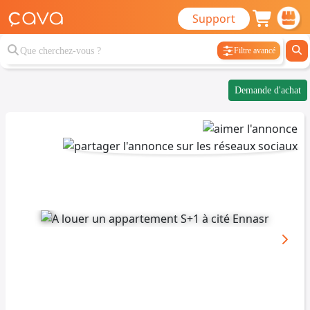
Support
Filtre avancé
Demande d'achat