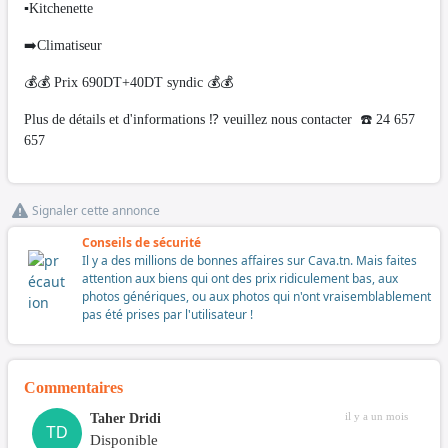
▪️Kitchenette
➡️Climatiseur
💰💰 Prix 690DT+40DT syndic 💰💰
Plus de détails et d'informations ⁉️ veuillez nous contacter ☎️ 24 657
657
Signaler cette annonce
Conseils de sécurité
Il y a des millions de bonnes affaires sur Cava.tn. Mais faites
attention aux biens qui ont des prix ridiculement bas, aux
photos génériques, ou aux photos qui n'ont vraisemblablement
pas été prises par l'utilisateur !
Commentaires
il y a un mois
Taher Dridi
TD
Disponible