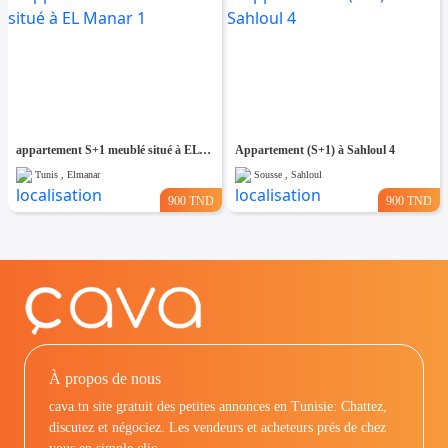
appartement S+1 meublé situé à EL Manar 1
Appartement (S+1) à Sahloul 4
Tunis , Elmanar
Sousse , Sahloul
900 TND
900 TND
À propos de nous
cava.tn site gratuit des petites annonces en Tunisie: Chattez,
discutez et négociez. Les vendeurs et acheteurs prés de chez