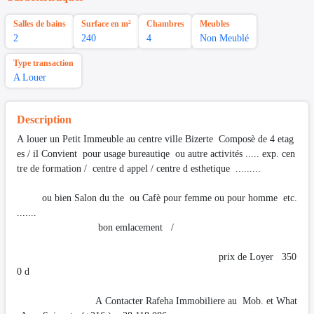
Salles de bains
Surface en m²
Chambres
Meubles
2
240
4
Non Meublé
Type transaction
A Louer
Description
A louer un Petit Immeuble au centre ville Bizerte Composè de 4 etag
es / il Convient pour usage bureautiqe ou autre activités ..... exp. cen
tre de formation / centre d appel / centre d esthetique .........
ou bien Salon du the ou Cafè pour femme ou pour homme etc.
.......
bon emlacement /
prix de Loyer 350
0 d
A Contacter Rafeha Immobiliere au Mob. et What