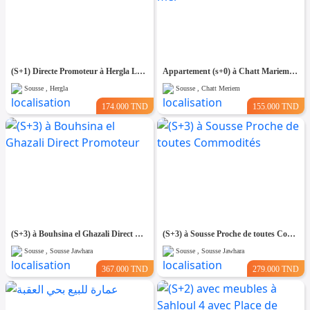
(S+1) Directe Promoteur à Hergla Lotissement AFH
Appartement (s+0) à Chatt Mariem Prés de la mer
Sousse , Hergla
Sousse , Chatt Meriem
174.000 TND
155.000 TND
(S+3) à Bouhsina el Ghazali Direct Promoteur
(S+3) à Sousse Proche de toutes Commodités
Sousse , Sousse Jawhara
Sousse , Sousse Jawhara
367.000 TND
279.000 TND