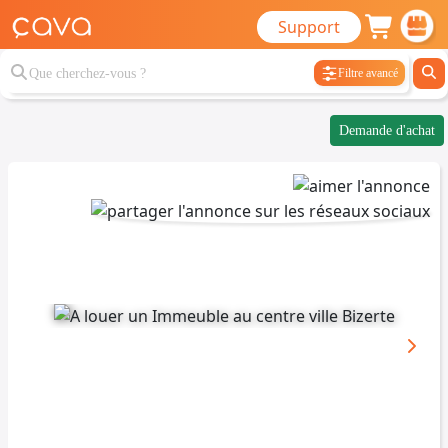
Support
Filtre avancé
Demande d'achat