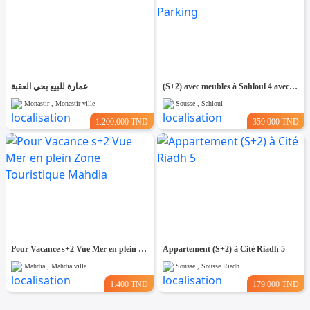
عمارة للبيع بحي العقبة
(S+2) avec meubles à Sahloul 4 avec Place de Parking
Monastir , Monastir ville
Sousse , Sahloul
1.200.000 TND
359.000 TND
Pour Vacance s+2 Vue Mer en plein Zone Touristique Mahdia
Appartement (S+2) à Cité Riadh 5
Mahdia , Mahdia ville
Sousse , Sousse Riadh
1.400 TND
179.000 TND