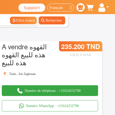
Support
Filtre avancé
Rechercher
A vendre القهوه
235.200 TND
هذه للبيع القهوه
3/30/26, 8:18 AM
هذه للبيع
Tunis
,
Ain Zaghouan
Numéro de téléphone :
+21624252790
Numéro WhatsApp :
+21624252790