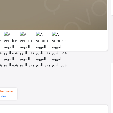
transaction
ndre