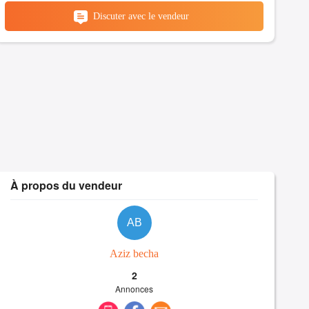
Discuter avec le vendeur
À propos du vendeur
AB
Aziz becha
2
Annonces