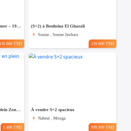
Appartement S+3 avec vue sur mer – 192 m²
(S+2) à Bouhsina El Ghazali
Sousse , Sousse Jawhara
430.000 TND
239.000 TND
Pour Vacance s+2 Vue Mer en plein Zone Touristique Mahdia
À vendre S+2 spacieux
Nabeul , Mrezga
1.400 TND
999.999 TND