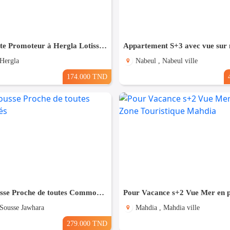
(S+1) Directe Promoteur à Hergla Lotissement AFH
 Hergla
Nabeul , Nabeul ville
174.000 TND
(S+3) à Sousse Proche de toutes Commodités
 Sousse Jawhara
Mahdia , Mahdia ville
279.000 TND