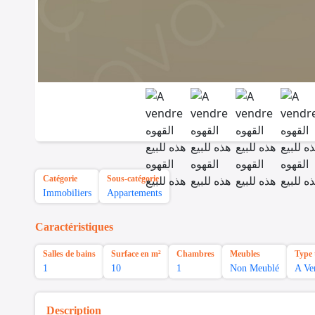
Catégorie
Sous-catégorie
Immobiliers
Appartements
Caractéristiques
Salles de bains
Surface en m²
Chambres
Meubles
Type 
1
10
1
Non Meublé
A Ve
Description