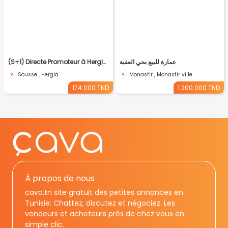
(S+1) Directe Promoteur à Hergla Lotissement AFH
عمارة للبيع بحي العقبة
Sousse , Hergla
Monastir , Monastir ville
174.000 TND
1.200.000 TND
À propos de nous
cava.tn site gratuit des petites annonces en
Tunisie: Chattez, discutez et négociez. Les
vendeurs et acheteurs prés de chez vous en
simple clic.