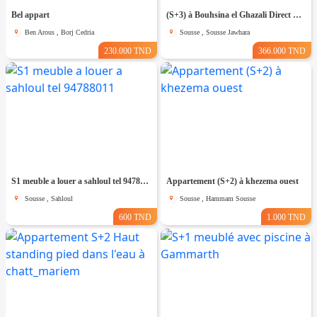
Bel appart
(S+3) à Bouhsina el Ghazali Direct Promoteur
Ben Arous , Borj Cedria
Sousse , Sousse Jawhara
230.000 TND
366.000 TND
S1 meuble a louer a sahloul tel 94788011
Appartement (S+2) à khezema ouest
Sousse , Sahloul
Sousse , Hammam Sousse
600 TND
1.000 TND