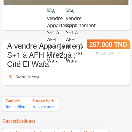
257.000 TND
A vendre Appartement
S+1 à AFH Mrezga ,
8/29/25, 2:01 PM
Cité El Wafa
Nabeul
,
Mrezga
Catégorie
Sous-catégorie
Immobiliers
Appartements
Caractéristiques