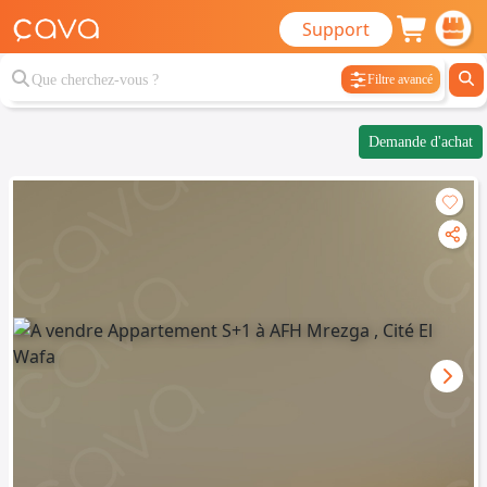
Support
Filtre avancé
Demande d'achat