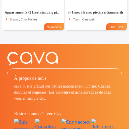
Appartement S+2 Haut standing pied dans l'eau à chatt_mariem
S+1 meublé avec piscine à Gammarth
Sousse , Chatt Meriem
Tunis , Gammarth
Négociable
2.600 TND
À propos de nous
cava.tn site gratuit des petites annonces en Tunisie: Chattez,
discutez et négociez. Les vendeurs et acheteurs prés de chez
vous en simple clic.
Restez connecté avec Cava