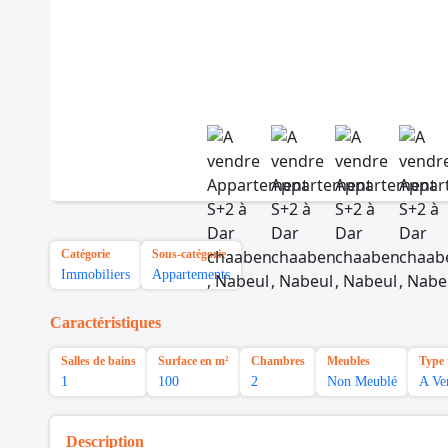
Catégorie
Sous-catégorie
Immobiliers
Appartements
Caractéristiques
Salles de bains
Surface en m²
Chambres
Meubles
Type 
1
100
2
Non Meublé
A Ve
Description