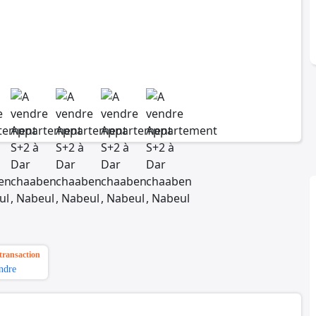
transaction
ndre