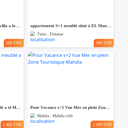
un studio s+2 vide au rdc d'une villa a louer situé a bardo prés de stade
appartement S+1 meublé situé à EL Manar 1
Tunis , Elmanar
500 TND
900 TND
appartement meublée s+2 meublé a el Manar 2
Pour Vacance s+2 Vue Mer en plein Zone Touristique Mahdia
Mahdia , Mahdia ville
1.400 TND
1.400 TND