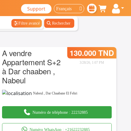
Support
Filtre avancé
Rechercher
A vendre
130.000 TND
Appartement S+2
3/28/26, 1:07 PM
à Dar chaaben ,
Nabeul
Nabeul
,
Dar Chaabane El Fehri
Numéro de téléphone :
22232885
Numéro WhatsApp :
+21622232885