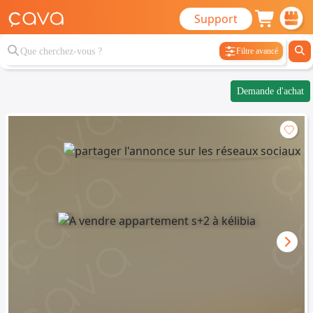
Support
Filtre avancé
Demande d'achat