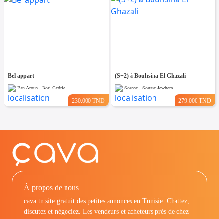
Bel appart
(S+2) à Bouhsina El Ghazali
Ben Arous , Borj Cedria
Sousse , Sousse Jawhara
230.000 TND
279.000 TND
À propos de nous
cava.tn site gratuit des petites annonces en Tunisie: Chattez,
discutez et négociez. Les vendeurs et acheteurs prés de chez