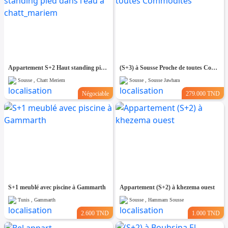
Appartement S+2 Haut standing pied dans l'eau à chatt_mariem
(S+3) à Sousse Proche de toutes Commodités
Sousse , Chatt Meriem
Sousse , Sousse Jawhara
Négociable
279.000 TND
S+1 meublé avec piscine à Gammarth
Appartement (S+2) à khezema ouest
Tunis , Gammarth
Sousse , Hammam Sousse
2.600 TND
1.000 TND