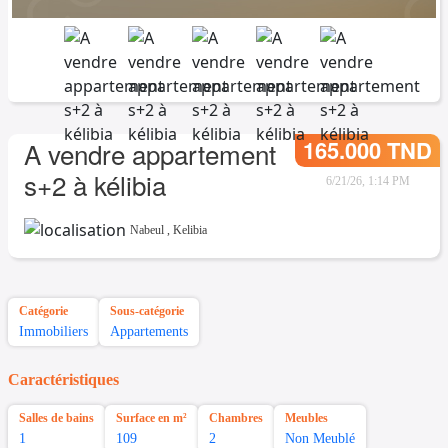
165.000 TND
A vendre appartement
s+2 à kélibia
6/21/26, 1:14 PM
Nabeul
,
Kelibia
Catégorie
Sous-catégorie
Immobiliers
Appartements
Caractéristiques
Salles de bains
Surface en m²
Chambres
Meubles
1
109
2
Non Meublé