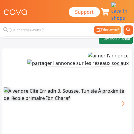
Support
Filtre avancé
Demande d'achat