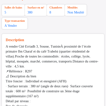
Salles de bains
Surface en m²
Chambres
Meubles
5
380
8
Non Meublé
Type transaction
A Vendre
Description
A vendre Cité Erriadh 3, Sousse, TunisieÀ proximité de l’école
primaire Ibn Charaf et du café Trabelsi (quartier résidentiel de
villas).Proche de toutes les commodités : écoles, collège, lycée,
hôpital, mosquée, marché, commerces, transports.Distance du centre-
ville : 4,5 km.
📌Référence : R297
📐 Description du bien
Titre foncier : Individuel et enregistré (AFH)
· Surface terrain : 380 m² (angle de deux rues)· Surface couverte
totale : 600 m²· Possibilité de construire un 3ème étage
supplémentaire (167 m²)
Détail par niveau :