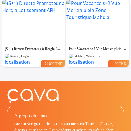
(S+1) Directe Promoteur à Hergla Lotissement AFH
Pour Vacance s+2 Vue Mer en plein Zone Touristique Mahdia
Sousse , Hergla
Mahdia , Mahdia ville
174.000 TND
1.400 TND
À propos de nous
cava.tn site gratuit des petites annonces en Tunisie: Chattez,
discutez et négociez. Les vendeurs et acheteurs prés de chez