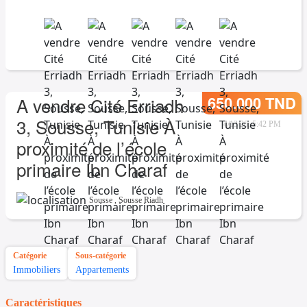
650.000 TND
A vendre Cité Erriadh
3, Sousse, Tunisie À
4/13/26, 5:42 PM
proximité de l’école
primaire Ibn Charaf
Sousse
,
Sousse Riadh
Catégorie
Sous-catégorie
Immobiliers
Appartements
Caractéristiques