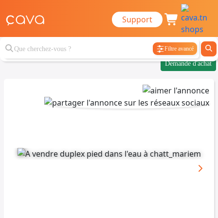
Support
Filtre avancé
Demande d'achat