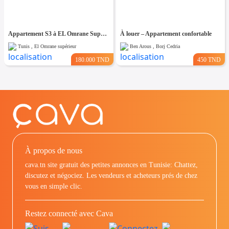
Appartement S3 à EL Omrane Supérieur
À louer – Appartement confortable
Tunis , El Omrane supérieur
Ben Arous , Borj Cedria
180.000 TND
450 TND
À propos de nous
cava.tn site gratuit des petites annonces en Tunisie: Chattez,
discutez et négociez. Les vendeurs et acheteurs prés de chez
vous en simple clic.
Restez connecté avec Cava