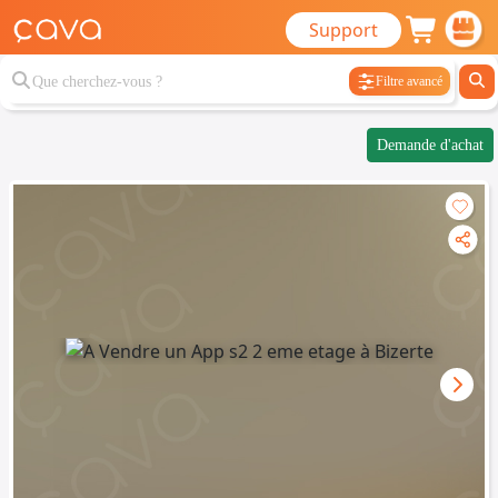
Support
Filtre avancé
Demande d'achat