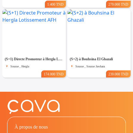
1.400 TND
279.000 TND
(S+1) Directe Promoteur à Hergla Lotissement AFH
(S+2) à Bouhsina El Ghazali
Sousse , Hergla
Sousse , Sousse Jawhara
174.000 TND
239.000 TND
À propos de nous