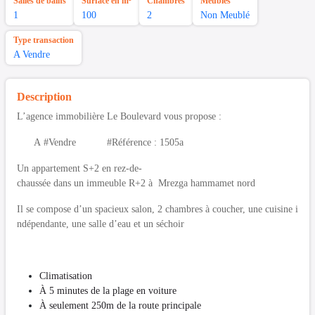
Salles de bains
Surface en m²
Chambres
Meubles
1
100
2
Non Meublé
Type transaction
A Vendre
Description
L’agence immobilière Le Boulevard vous propose :
A #Vendre #Référence : 1505a
Un appartement S+2 en rez-de-
chaussée dans un immeuble R+2 à Mrezga hammamet nord
Il se compose d’un spacieux salon, 2 chambres à coucher, une cuisine i
ndépendante, une salle d’eau et un séchoir
Climatisation
À 5 minutes de la plage en voiture
À seulement 250m de la route principale