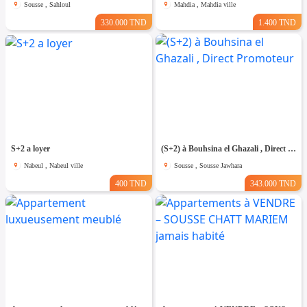
Sousse , Sahloul
Mahdia , Mahdia ville
330.000 TND
1.400 TND
S+2 a loyer
(S+2) à Bouhsina el Ghazali , Direct Promoteur
Nabeul , Nabeul ville
Sousse , Sousse Jawhara
400 TND
343.000 TND