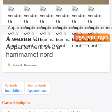
255.000 TND
A vendre Un
Appartement s+2 à
6/2/26, 11:41 AM
hammamet nord
Nabeul
,
Hammamet
Catégorie
Sous-catégorie
Immobiliers
Appartements
Caractéristiques