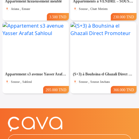
Appartement luxueusement meublé
Appartements à VENDRE – SOUSSE CHATT MARIEM jamais habité
Ariana , Ennasr
Sousse , Chatt Meriem
3.500 TND
230.000 TND
Appartement s3 avenue Yasser Arafat Sahloul
(S+3) à Bouhsina el Ghazali Direct Promoteur
Sousse , Sahloul
Sousse , Sousse Jawhara
295.000 TND
366.000 TND