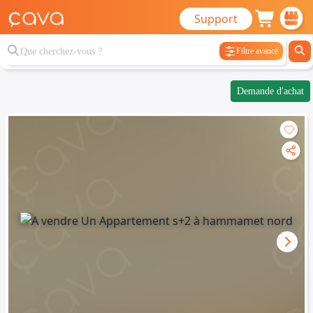
Support
Filtre avancé
Demande d'achat