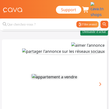
Support
Filtre avancé
Demande d'achat