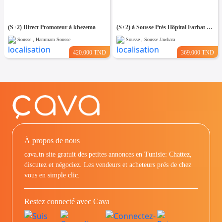
(S+2) Direct Promoteur à khezema
(S+2) à Sousse Prés Hôpital Farhat Hached
Sousse , Hammam Sousse
Sousse , Sousse Jawhara
420.000 TND
369.000 TND
À propos de nous
cava.tn site gratuit des petites annonces en Tunisie: Chattez,
discutez et négociez. Les vendeurs et acheteurs prés de chez
vous en simple clic.
Restez connecté avec Cava