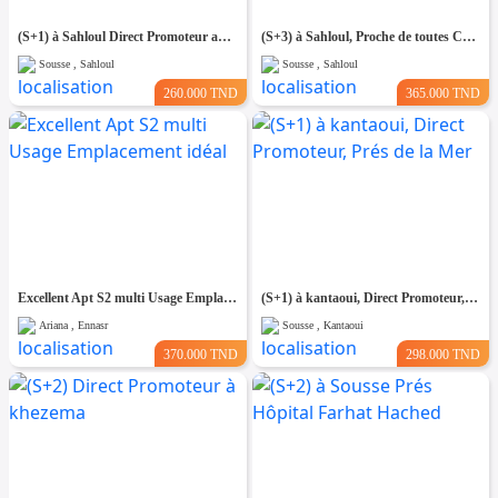
(S+1) à Sahloul Direct Promoteur avec Place de Parking
(S+3) à Sahloul, Proche de toutes Commodités
Sousse , Sahloul
Sousse , Sahloul
260.000 TND
365.000 TND
Excellent Apt S2 multi Usage Emplacement idéal
(S+1) à kantaoui, Direct Promoteur, Prés de la Mer
Ariana , Ennasr
Sousse , Kantaoui
370.000 TND
298.000 TND