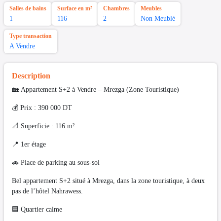
Salles de bains
Surface en m²
Chambres
Meubles
1
116
2
Non Meublé
Type transaction
A Vendre
Description
🏡 Appartement S+2 à Vendre – Mrezga (Zone Touristique)
💰 Prix : 390 000 DT
📐 Superficie : 116 m²
📍 1er étage
🚗 Place de parking au sous-sol
Bel appartement S+2 situé à Mrezga, dans la zone touristique, à deux
pas de l’hôtel Nahrawess.
🟦 Quartier calme